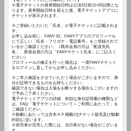
※電子チケットの発券開始日時は公演3日前10:00以降とな
ります。発券開始日時を迎えた後、電子チケットアプリに
チケットが表示されます。
※ご登録いただいた「氏名」が電子チケットに記載されま
す。
お申し込み前に、FANY ID、FANYアプリのプロフィール
にて正しい「氏名・フリガナ・電話番号」をご登録されて
いるかご確認ください。（既存会員の方は「配送先氏
名」、新規会員の方は「FANYチケット氏名」にご記入く
ださい）
プロフィールの修正を行った場合は、一度FANYチケット
をログインし直してからお申し込みください。
※ご本人確認をさせていただく場合がございますので、身
分が証明できるものをお持ちください。
確認できない場合は入場をお断りする場合もございますの
で予めご了承ください。
電子チケットアプリの詳細、有効な身分証明書の種類など
は、FAQ「電子チケットについて＞ご利用にあたって」を
ご確認ください。
※観劇にあたっては吉本ＨＰ掲載の[チケット販売及び観劇
約款]に従います。
※前売券が完売した際には、当日券がない場合がございま
す。