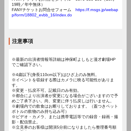
19時／年中無休）
FANYチケットお問合せフォーム
https://f.msgs.jp/webap
p/form/18802_evbb_16/index.do
注意事項
※最新の出演者情報等詳細は神保町よしもと漫才劇場HP
でご確認下さい。
※4歳以下(身長110cm以下)はひざ上のみ無料。
※イベントを収録する際はカメラに映る可能性がありま
す。
※変更・払戻不可。記載日のみ有効。
※都合により出演者が変更になる場合がございますので予
めご了承下さい。尚、変更に伴う払戻しは行いません。
※劇場内での飲食はお断りしております。（蓋つきペット
ボトルの飲物のみ持ち込み可）
※ビデオ・カメラ、または携帯電話等での録音・録画・撮
影・配信禁止。
※立見券のお客様は開演5分前になりましたら整理番号順