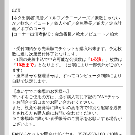
出演
[ネタ出演者]滝音／エルフ／ラニーノーズ／素敵じゃない
か／軟水／ピュート／鉄人小町／金魚番長／狛犬／定点計
画／ボブのコーラ
[コーナー出演者]MC：金魚番長／軟水／ピュート／狛犬
・受付開始から先着順でチケットが購入出来ます。予定枚
数に達し次第受付終了となります。
・1回の先着申込で申込可能な公演数は『
1公演
』、枚数は
『
10枚まで
』となります。（公演により一部例外がござい
ます）
・座席番号や整理番号は、すべてコンピュータ制御により
自動で決定します。
【車いすでご来場のお客様へ】
車いすをご使用の方は、必ず購入前に下記のFANYチケッ
トお問合せ窓口までお問い合わせください。
また、視覚や聴覚等に障がいのある方で特別な配慮を必要
とされる方も購入前にお問い合わせください。
※ご来場時に障がい者手帳等のご提示をお願いする場合が
ございます。
FANYチケットお問合せダイヤル 0570-550-100（10時～