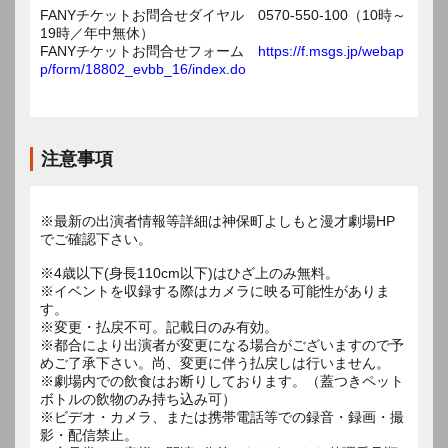
FANYチケットお問合せダイヤル 0570-550-100（10時～
19時／年中無休）
FANYチケットお問合せフォーム
https://f.msgs.jp/webap
p/form/18802_evbb_16/index.do
注意事項
※最新の出演者情報等詳細は神保町よしもと漫才劇場HP
でご確認下さい。
※4歳以下(身長110cm以下)はひざ上のみ無料。
※イベントを収録する際はカメラに映る可能性がありま
す。
※変更・払戻不可。記載日のみ有効。
※都合により出演者が変更になる場合がございますので予
めご了承下さい。尚、変更に伴う払戻しは行いません。
※劇場内での飲食はお断りしております。（蓋つきペット
ボトルの飲物のみ持ち込み可）
※ビデオ・カメラ、または携帯電話等での録音・録画・撮
影・配信禁止。