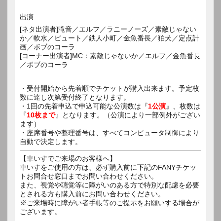
出演
[ネタ出演者]滝音／エルフ／ラニーノーズ／素敵じゃない
か／軟水／ピュート／鉄人小町／金魚番長／狛犬／定点計
画／ボブのコーラ
[コーナー出演者]MC：素敵じゃないか／エルフ／金魚番長
／ボブのコーラ
・受付開始から先着順でチケットが購入出来ます。予定枚
数に達し次第受付終了となります。
・1回の先着申込で申込可能な公演数は『
1公演
』、枚数は
『
10枚まで
』となります。（公演により一部例外がござい
ます）
・座席番号や整理番号は、すべてコンピュータ制御により
自動で決定します。
【車いすでご来場のお客様へ】
車いすをご使用の方は、必ず購入前に下記のFANYチケッ
トお問合せ窓口までお問い合わせください。
また、視覚や聴覚等に障がいのある方で特別な配慮を必要
とされる方も購入前にお問い合わせください。
※ご来場時に障がい者手帳等のご提示をお願いする場合が
ございます。