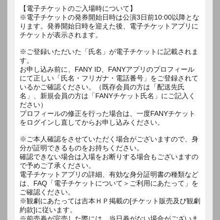
【電子チケットのご入場時について】
※電子チケットの発券開始日時は公演3日前10:00以降とな
ります。発券開始日時を迎えた後、電子チケットアプリに
チケットが表示されます。
※ご登録いただいた「氏名」が電子チケットに記載されま
す。
お申し込み前に、FANY ID、FANYアプリのプロフィール
にて正しい「氏名・フリガナ・電話番号」をご登録されて
いるかご確認ください。（既存会員の方は「配送先氏
名」、新規会員の方は「FANYチケット氏名」にご記入く
ださい）
プロフィールの修正を行った場合は、一度FANYチケット
をログインし直してからお申し込みください。
※ご本人確認をさせていただく場合がございますので、身
分が証明できるものをお持ちください。
確認できない場合は入場をお断りする場合もございますの
で予めご了承ください。
電子チケットアプリの詳細、有効な身分証明書の種類など
は、FAQ「電子チケットについて＞ご利用にあたって」を
ご確認ください。
※観劇にあたっては吉本ＨＰ掲載の[チケット販売及び観劇
約款]に従います。
※前売券が完売した際には、当日券がない場合がございま