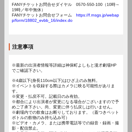
FANYチケットお問合せダイヤル 0570-550-100（10時～
19時／年中無休）
FANYチケットお問合せフォーム
https://f.msgs.jp/webap
p/form/18802_evbb_16/index.do
注意事項
※最新の出演者情報等詳細は神保町よしもと漫才劇場HP
でご確認下さい。
※4歳以下(身長110cm以下)はひざ上のみ無料。
※イベントを収録する際はカメラに映る可能性がありま
す。
※変更・払戻不可。記載日のみ有効。
※都合により出演者が変更になる場合がございますので予
めご了承下さい。尚、変更に伴う払戻しは行いません。
※劇場内での飲食はお断りしております。（蓋つきペット
ボトルの飲物のみ持ち込み可）
※ビデオ・カメラ、または携帯電話等での録音・録画・撮
影・配信禁止。