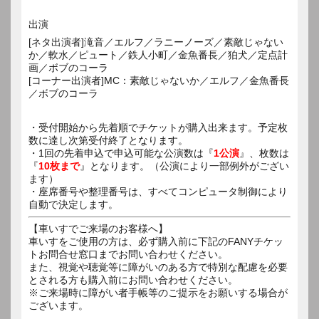
出演
[ネタ出演者]滝音／エルフ／ラニーノーズ／素敵じゃない
か／軟水／ピュート／鉄人小町／金魚番長／狛犬／定点計
画／ボブのコーラ
[コーナー出演者]MC：素敵じゃないか／エルフ／金魚番長
／ボブのコーラ
・受付開始から先着順でチケットが購入出来ます。予定枚
数に達し次第受付終了となります。
・1回の先着申込で申込可能な公演数は『
1公演
』、枚数は
『
10枚まで
』となります。（公演により一部例外がござい
ます）
・座席番号や整理番号は、すべてコンピュータ制御により
自動で決定します。
【車いすでご来場のお客様へ】
車いすをご使用の方は、必ず購入前に下記のFANYチケッ
トお問合せ窓口までお問い合わせください。
また、視覚や聴覚等に障がいのある方で特別な配慮を必要
とされる方も購入前にお問い合わせください。
※ご来場時に障がい者手帳等のご提示をお願いする場合が
ございます。