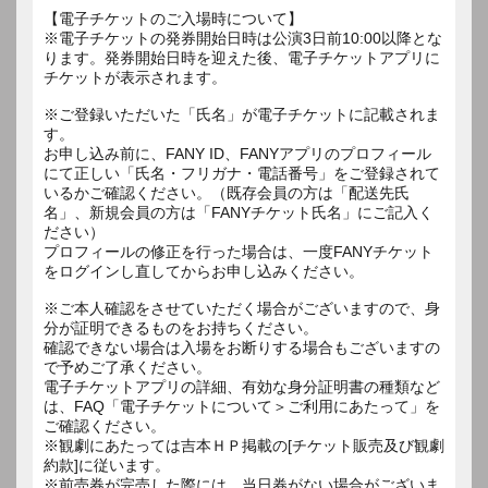
【電子チケットのご入場時について】
※電子チケットの発券開始日時は公演3日前10:00以降とな
ります。発券開始日時を迎えた後、電子チケットアプリに
チケットが表示されます。
※ご登録いただいた「氏名」が電子チケットに記載されま
す。
お申し込み前に、FANY ID、FANYアプリのプロフィール
にて正しい「氏名・フリガナ・電話番号」をご登録されて
いるかご確認ください。（既存会員の方は「配送先氏
名」、新規会員の方は「FANYチケット氏名」にご記入く
ださい）
プロフィールの修正を行った場合は、一度FANYチケット
をログインし直してからお申し込みください。
※ご本人確認をさせていただく場合がございますので、身
分が証明できるものをお持ちください。
確認できない場合は入場をお断りする場合もございますの
で予めご了承ください。
電子チケットアプリの詳細、有効な身分証明書の種類など
は、FAQ「電子チケットについて＞ご利用にあたって」を
ご確認ください。
※観劇にあたっては吉本ＨＰ掲載の[チケット販売及び観劇
約款]に従います。
※前売券が完売した際には、当日券がない場合がございま