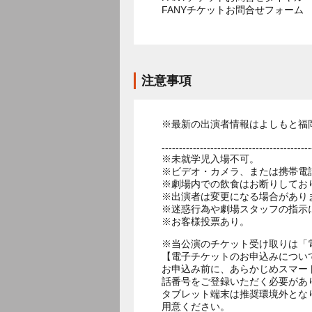
FANYチケットお問合せフォー
注意事項
※最新の出演者情報はよしもと福
-------------------------------------------
※未就学児入場不可。
※ビデオ・カメラ、または携帯電
※劇場内での飲食はお断りしてお
※出演者は変更になる場合があり
※迷惑行為や劇場スタッフの指示
※お客様投票あり。
※当公演のチケット受け取りは「
【電子チケットのお申込みについ
お申込み前に、あらかじめスマー
話番号をご登録いただく必要があ
タブレット端末は推奨環境外とな
用意ください。