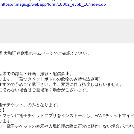
ム
https://f.msgs.jp/webapp/form/18802_evbb_16/index.do
岡 大和証券劇場ホームページでご確認ください。
--------------
話等での録音・録画・撮影・配信禁止。
ります。（蓋つきペットボトルの飲物のみ持ち込み可）
ますので予めご了承下さい。尚、変更に伴う払戻しは行いません。
に従わない場合はご退場頂く場合がございます。
電子チケット」のみとなります。
て】
トフォンに電子チケットアプリをインストールし、FANYチケットマイ
ります。
り、電子チケットの表示や入場処理の際に正常に動作しない場合がござ