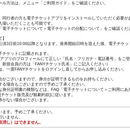
ール方法は、メニュー「ご利用ガイド」をご確認ください。
、同行者の方も電子チケットアプリをインストールしていただく必要が
入場いただくことも可能です。
の「電子チケットについて＞電子チケットの分配について」をご確認くだ
て】
演3日前10:00以降となります。発券開始日時を迎えた後、電子チケ
子チケットに記載されます。
FANYアプリのプロフィールにて正しい「氏名・フリガナ・電話番号」を
、新規会員の方は「FANYチケット氏名」にご記入ください）
は、一度FANYチケットをログインし直してからお申し込みください
合がございますので、身分が証明できるものをお持ちください。
する場合もございますので予めご了承ください。
な身分証明書の種類などは、FAQ「電子チケットについて＞ご利用にあ
[チケット販売及び観劇約款]に従います。
券がない場合がございます。
います。予めご了承ください。
行いません。
取消し）はできません。