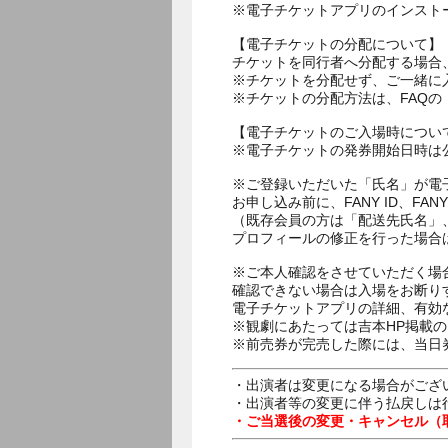
※電子チケットアプリのインスト
【電子チケットの分配について】
チケットを同行者へ分配する場合
※チケットを分配せず、ご一緒に
※チケットの分配方法は、FAQ
【電子チケットのご入場時につい
※電子チケットの発券開始日時は公
※ご登録いただいた「氏名」が電
お申し込み前に、FANY ID、
（既存会員の方は「配送先氏名」
プロフィールの修正を行った場合
※ご本人確認をさせていただく場
確認できない場合は入場をお断り
電子チケットアプリの詳細、有効
※観劇にあたっては吉本HP掲載の
※前売券が完売した際には、当日
・出演者は変更になる場合がござ
・出演者等の変更に伴う払戻しは
・ご当選後の変更・キャンセル（