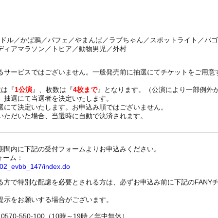
コンドル／かば鴉／パフェ／やまんば／ラブちゃん／スポットライト／パ
イディアマラソン／トピア／動物男児／外村
るサービスではございません。一般発売前に抽選にてチケットをご用意
数は『
1公演
』、枚数は『
4枚まで
』となります。（公演により一部例外
、抽選にて当選者を決定いたします。
選にて決定いたします。お申込み順ではございません。
いただいた場合、当選時に自動で決済されます。
期間内に下記の受付フォームよりお申込みください。
ォーム：
8802_evbb_147/index.do
る方で特別な配慮を必要とされる方は、必ずお申込み前に下記のFANY
提示をお願いする場合がございます。
70-550-100（10時～19時／年中無休）