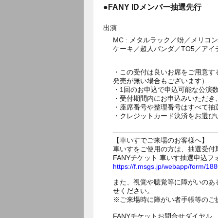
●FANY IDメンバー抽選先行
出演
MC : メタルラック／竕／メリ
ケーキ／超人パンダ／TO5／ア
・この受付は良いお席をご用意す
発売が無い場合もございます）
・1回のお申込で申込可能な公演
・受付期間内にお申込みいただき
・座席番号や整理番号はすべて抽
・クレジットカード決済をお選び
【車いすでご来場のお客様へ】
車いすをご使用の方は、抽選受付
FANYチケット 車いす抽選申込フ
https://f.msgs.jp/webapp/form/1
また、視覚や聴覚等に障がいのあ
せください。
※ご来場時に障がい者手帳等のご
FANYチケットお問合せダイヤル 05