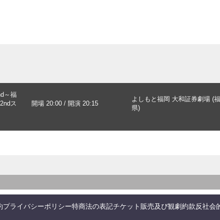
d～福
よしもと福岡 大和証券劇場 (
ndス
開場 20:00 / 開演 20:15
県)
約
プライバシーポリシー
特商法の表記
チケット販売及び観劇約款
反社会