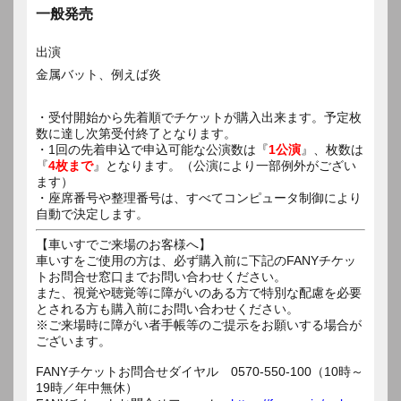
一般発売
出演
金属バット、例えば炎
・受付開始から先着順でチケットが購入出来ます。予定枚
数に達し次第受付終了となります。
・1回の先着申込で申込可能な公演数は『
1公演
』、枚数は
『
4枚まで
』となります。（公演により一部例外がござい
ます）
・座席番号や整理番号は、すべてコンピュータ制御により
自動で決定します。
【車いすでご来場のお客様へ】
車いすをご使用の方は、必ず購入前に下記のFANYチケッ
トお問合せ窓口までお問い合わせください。
また、視覚や聴覚等に障がいのある方で特別な配慮を必要
とされる方も購入前にお問い合わせください。
※ご来場時に障がい者手帳等のご提示をお願いする場合が
ございます。
FANYチケットお問合せダイヤル 0570-550-100（10時～
19時／年中無休）