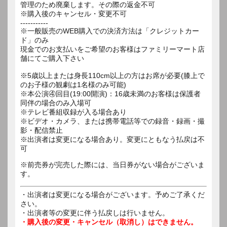
管理のため廃棄します。その際の返金不可
※購入後のキャンセル・変更不可
-----------
※一般販売のWEB購入での決済方法は「クレジットカー
ド」のみ
現金でのお支払いをご希望のお客様はファミリーマート店
舗にてご購入下さい
※5歳以上または身長110cm以上の方はお席が必要(膝上で
のお子様の観劇は1名様のみ可能)
※本公演④回目(19:00開演)：16歳未満のお客様は保護者
同伴の場合のみ入場可
※テレビ番組収録が入る場合あり
※ビデオ・カメラ、または携帯電話等での録音・録画・撮
影・配信禁止
※出演者は変更になる場合あり。変更にともなう払戻は不
可
※前売券が完売した際には、当日券がない場合がございま
す。
・出演者は変更になる場合がございます。予めご了承くだ
さい。
・出演者等の変更に伴う払戻しは行いません。
・購入後の変更・キャンセル（取消し）はできません。