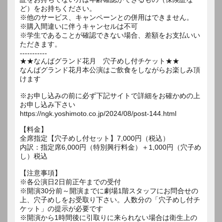
ど）をお持ちください。
※他のサービス、キャンペーンとの併用はできません。
※購入間違いに伴うキャンセルは不可
※学生であることが確認できない場合、差額をお支払いい
ただきます。
-----------
★★なんばグランド花月 穴子めし付チケット★★
なんばグランド花月本公演はご飲食をしながらお楽しみ頂
けます
※お申し込みの前に必ず下記サイトで詳細をお確かめの上
お申し込み下さい
https://ngk.yoshimoto.co.jp/2024/08/post-144.html
【料金】
全席指定【穴子めし付セット】7,000円（税込）
内訳：指定席6,000円（特別興行料金）＋1,000円（穴子め
し）税込
【注意事項】
※各公演日2日前正午までの受付
※開演30分前～開演までに劇場1階スタッフにお問合せの
上、穴子めしをお受取り下さい。人数分の「穴子めし付チ
ケット」の提示が必要です
※開演から1時間後に引取りに来られない場合は衛生上の