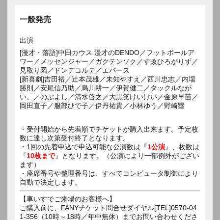
一般発売
出演
[漫才・落語]中田カウス 漫才のDENDO／フットボールア
ワー／メッセンジャー／ガクテンソク／すゑひろがりず／
見取り図／ドンデコルテ／エバース
[新喜劇]吉田裕／辻本茂雄／未知やすえ／西川忠志／内場
勝則／安尾信乃助／烏川耕一／伊賀健二／タックルなが
い。／のぶよし／清水啓之／大黒笑けいけい／金原早苗／
岡田直子／服部ひで子／伊丹祐貴／小林ゆう／野崎塁
・受付開始から先着順でチケットが購入出来ます。予定枚
数に達し次第受付終了となります。
・1回の先着申込で申込可能な公演数は『
1公演
』、枚数は
『
10枚まで
』となります。（公演により一部例外がござい
ます）
・座席番号や整理番号は、すべてコンピュータ制御により
自動で決定します。
【車いすでご来場のお客様へ】
ご購入前に、FANYチケット問合せダイヤル[TEL]0570-04
1-356（10時～18時／年中無休）までお問い合わせくださ