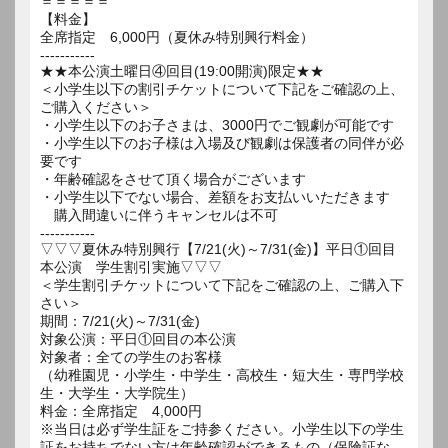
＝＝＝＝＝
【料金】
全席指定 6,000円（夏休み特別興行料金）
-----------
★★本公演土曜日④回目(19:00開演)限定★★
＜小学生以下の割引チケットについて下記をご確認の上、
ご購入ください＞
・小学生以下のお子さまは、3000円でご観劇が可能です
・小学生以下のお子様は入場及び観劇は保護者の同伴が必
要です
・年齢確認をさせて頂く場合がございます
・小学生以下でない場合、差額をお支払いいただきます
購入間違いに伴うキャンセルは不可
-----------
▽▽▽夏休み特別興行【7/21(火)～7/31(金)】平日①回目
本公演 学生割引実施▽▽▽
＜学生割引チケットについて下記をご確認の上、ご購入下
さい＞
期間：7/21(火)～7/31(金)
対象公演：平日①回目の本公演
対象者：全ての学生のお客様
（幼稚園児・小学生・中学生・高校生・短大生・専門学校
生・大学生・大学院生）
料金：全席指定 4,000円
※当日は必ず学生証をご持参ください。小学生以下の学生
証をお持ちでない方は年齢確認ができるもの（保険証な