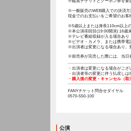
※鑑賞チケットとクーポン券を要
※一般販売のWEB購入での決済
現金でのお支払いをご希望のお客
※5歳以上または身長110cm以
※本公演④回目(19:00開演):
※テレビ番組収録が入る場合あり
※ビデオ・カメラ、または携帯電
※出演者は変更になる場合あり。
※前売券が完売した際には、当日
・出演者は変更になる場合がござ
・出演者等の変更に伴う払戻しは
・購入後の変更・キャンセル（取
FANYチケット問合せダイヤル
0570-550-100
公演