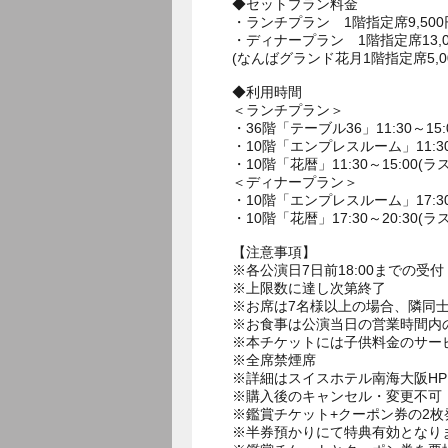
◆セットプラン料金
・ランチプラン 1階指定席9,500
・ディナープラン 1階指定席13,00
(なんばグランド花月1階指定席5,0
◆利用時間
＜ランチプラン＞
・36階「テーブル36」11:30～15:
・10階「エンプレスルーム」11:30～
・10階「花暦」11:30～15:00(ラ
＜ディナープラン＞
・10階「エンプレスルーム」17:30～
・10階「花暦」17:30～20:30(ラ
【注意事項】
※各公演日7日前18:00までの受付
※上限数に達し次第終了
※お席は7名様以上の場合、隣同士
※お食事は公演当日の営業時間内
※本チケットには子供料金のサー
※全席禁煙席
※詳細はスイスホテル南海大阪H
※購入後のキャンセル・変更不可
※鑑賞チケット+クーポン券の2
※半券預かりにて特典有効となり