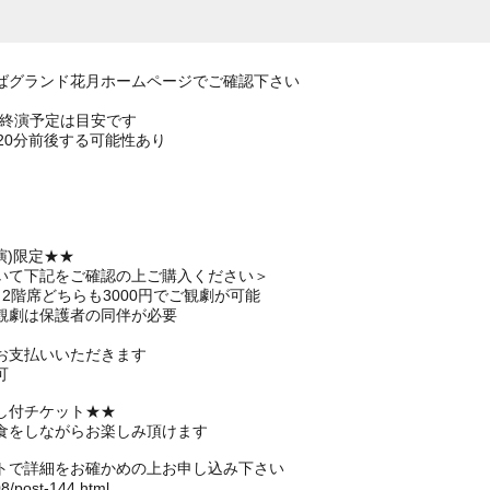
ばグランド花月ホームページでご確認下さい
の終演予定は目安です
20分前後する可能性あり
演)限定★★
いて下記をご確認の上ご購入ください＞
2階席どちらも3000円でご観劇が可能
観劇は保護者の同伴が必要
お支払いいただきます
可
し付チケット★★
食をしながらお楽しみ頂けます
トで詳細をお確かめの上お申し込み下さい
08/post-144.html