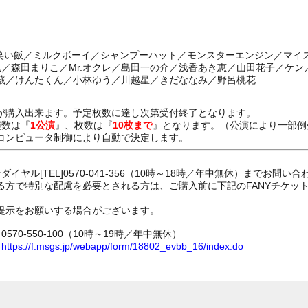
こ／笑い飯／ミルクボーイ／シャンプーハット／モンスターエンジン／マイ
也／森田まりこ／Mr.オクレ／島田一の介／浅香あき恵／山田花子／ケ
蔵／けんたくん／小林ゆう／川越星／きだななみ／野呂桃花
が購入出来ます。予定枚数に達し次第受付終了となります。
演数は『
1公演
』、枚数は『
10枚まで
』となります。（公演により一部例
コンピュータ制御により自動で決定します。
イヤル[TEL]0570-041-356（10時～18時／年中無休）までお問い
る方で特別な配慮を必要とされる方は、ご購入前に下記のFANYチケッ
提示をお願いする場合がございます。
70-550-100（10時～19時／年中無休）
ム
https://f.msgs.jp/webapp/form/18802_evbb_16/index.do