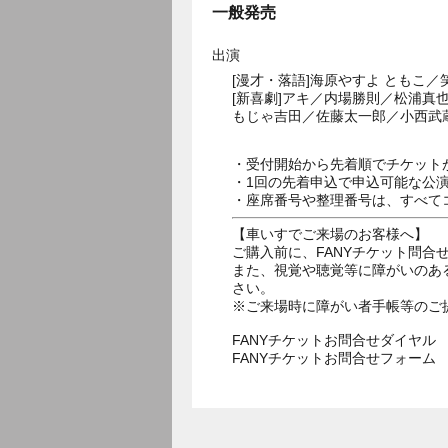
一般発売
出演
[漫才・落語]海原やすよ とも
[新喜劇]アキ／内場勝則／松浦真
もじゃ吉田／佐藤太一郎／小西武
・受付開始から先着順でチケット
・1回の先着申込で申込可能な公
・座席番号や整理番号は、すべて
【車いすでご来場のお客様へ】
ご購入前に、FANYチケット問合せダ
また、視覚や聴覚等に障がいのあ
さい。
※ご来場時に障がい者手帳等のご
FANYチケットお問合せダイヤル 05
FANYチケットお問合せフォー