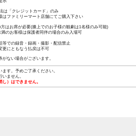
提示
方法は「クレジットカード」のみ
様はファミリーマート店舗にてご購入下さい
上の方はお席が必要(膝上でのお子様の観劇は1名様のみ可能)
16歳未満のお客様は保護者同伴の場合のみ入場可
話等での録音・録画・撮影・配信禁止
変更にともなう払戻は不可
券がない場合がございます。
います。予めご了承ください。
行いません。
消し）はできません。