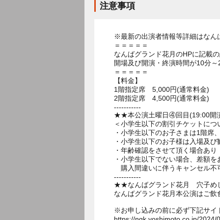
注意事項
※最新の出演者情報等詳細はなん
＝＝＝＝＝
なんばグランド花月のHPに記載
開場及び開演・終演時間が10分～
＝＝＝＝＝
【料金】
1階指定席 5,000円(通常料金)
2階指定席 4,500円(通常料金)
-----------
★★本公演土曜日④回目(19:00開
＜小学生以下の割引チケットにつ
・小学生以下のお子さまは1階席、
・小学生以下のお子様は入場及び
・年齢確認をさせて頂く場合あり
・小学生以下でない場合、差額を
購入間違いに伴うキャンセル不
-----------
★★なんばグランド花月 穴子め
なんばグランド花月本公演はご飲
※お申し込みの前に必ず下記サイ
https://ngk.yoshimoto.co.jp/2024/