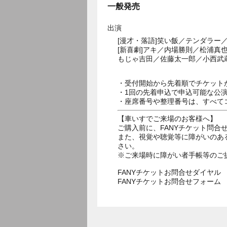
一般発売
出演
[漫才・落語]笑い飯／テンダラ
[新喜劇]アキ／内場勝則／松浦真
もじゃ吉田／佐藤太一郎／小西武
・受付開始から先着順でチケット
・1回の先着申込で申込可能な公
・座席番号や整理番号は、すべて
【車いすでご来場のお客様へ】
ご購入前に、FANYチケット問合せダ
また、視覚や聴覚等に障がいのあ
さい。
※ご来場時に障がい者手帳等のご
FANYチケットお問合せダイヤル 05
FANYチケットお問合せフォー