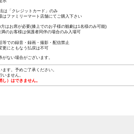
提示
方法は「クレジットカード」のみ
様はファミリーマート店舗にてご購入下さい
上の方はお席が必要(膝上でのお子様の観劇は1名様のみ可能)
16歳未満のお客様は保護者同伴の場合のみ入場可
話等での録音・録画・撮影・配信禁止
変更にともなう払戻は不可
券がない場合がございます。
います。予めご了承ください。
行いません。
消し）はできません。