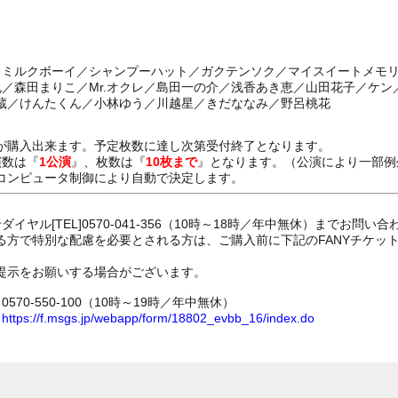
ー／ミルクボーイ／シャンプーハット／ガクテンソク／マイスイートメモ
也／森田まりこ／Mr.オクレ／島田一の介／浅香あき恵／山田花子／ケ
蔵／けんたくん／小林ゆう／川越星／きだななみ／野呂桃花
が購入出来ます。予定枚数に達し次第受付終了となります。
演数は『
1公演
』、枚数は『
10枚まで
』となります。（公演により一部例
コンピュータ制御により自動で決定します。
イヤル[TEL]0570-041-356（10時～18時／年中無休）までお問い
る方で特別な配慮を必要とされる方は、ご購入前に下記のFANYチケッ
提示をお願いする場合がございます。
70-550-100（10時～19時／年中無休）
ム
https://f.msgs.jp/webapp/form/18802_evbb_16/index.do