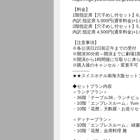
【料金】
1階指定席【穴子めし付セット】6,0
内訳:指定席 5,000円(通常料金)+1
2階指定席【穴子めし付セット】5,
内訳:指定席 4,500円(通常料金)+1
【注意事項】
※各公演日2日前正午までの受付
※開演30分前～開演までに劇場
※開演から1時間後に引取りに来
※購入後のキャンセル・変更不可
-----------
★★スイスホテル南海大阪セットプ
◆セットプラン内容
＜ランチプラン＞
・36階「テーブル36」ランチビ
・10階「エンプレスルーム」Yum Ch
・10階「花暦」天麩羅・お造りセ
＜ディナープラン＞
・10階「エンプレスルーム」 緑簾
・10階「花暦」会席料理 雅