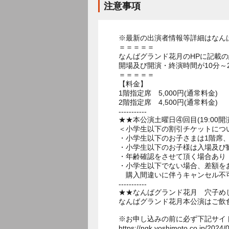
注意事項
※最新の出演者情報等詳細はなん
＝＝＝＝＝
なんばグランド花月のHPに記載
開場及び開演・終演時間が10分～
＝＝＝＝＝
【料金】
1階指定席 5,000円(通常料金)
2階指定席 4,500円(通常料金)
-----------
★★本公演土曜日④回目(19:00開
＜小学生以下の割引チケットにつ
・小学生以下のお子さまは1階席、
・小学生以下のお子様は入場及び
・年齢確認をさせて頂く場合あり
・小学生以下でない場合、差額を
購入間違いに伴うキャンセル不
-----------
★★なんばグランド花月 穴子め
なんばグランド花月本公演はご飲
※お申し込みの前に必ず下記サイ
https://ngk.yoshimoto.co.jp/2024/