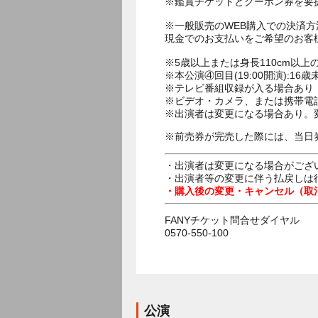
※鑑賞チケットとクーポン券を要
※一般販売のWEB購入での決済
現金でのお支払いをご希望のお客
※5歳以上または身長110cm以
※本公演④回目(19:00開演):
※テレビ番組収録が入る場合あり
※ビデオ・カメラ、または携帯電
※出演者は変更になる場合あり。
※前売券が完売した際には、当日
・出演者は変更になる場合がござ
・出演者等の変更に伴う払戻しは
・購入後の変更・キャンセル（取
FANYチケット問合せダイヤル
0570-550-100
公演