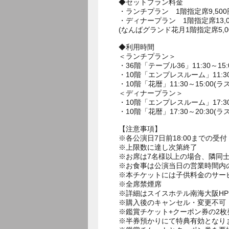
◆セットプラン料金
・ランチプラン 1階指定席9,500
・ディナープラン 1階指定席13,00
(なんばグランド花月1階指定席5,0
◆利用時間
＜ランチプラン＞
・36階「テーブル36」11:30～15:
・10階「エンプレスルーム」11:30～
・10階「花暦」11:30～15:00(ラ
＜ディナープラン＞
・10階「エンプレスルーム」17:30～
・10階「花暦」17:30～20:30(ラ
【注意事項】
※各公演日7日前18:00までの受付
※上限数に達し次第終了
※お席は7名様以上の場合、隣同士
※お食事は公演当日の営業時間内
※本チケットには子供料金のサー
※全席禁煙席
※詳細はスイスホテル南海大阪H
※購入後のキャンセル・変更不可
※鑑賞チケット+クーポン券の2
※半券預かりにて特典有効となり