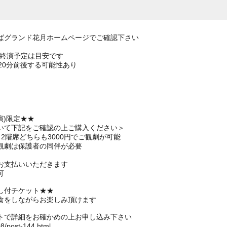
ばグランド花月ホームページでご確認下さい
の終演予定は目安です
20分前後する可能性あり
演)限定★★
いて下記をご確認の上ご購入ください＞
2階席どちらも3000円でご観劇が可能
観劇は保護者の同伴が必要
お支払いいただきます
可
し付チケット★★
食をしながらお楽しみ頂けます
トで詳細をお確かめの上お申し込み下さい
08/post-144.html