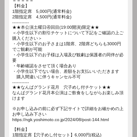
＝＝＝＝＝
【料金】
1階指定席 5,000円(通常料金)
2階指定席 4,500円(通常料金)
-----------
★★本公演土曜日④回目(19:00開演)限定★★
＜小学生以下の割引チケットについて下記をご確認の上ご
購入ください＞
・小学生以下のお子さまは1階席、2階席どちらも3000円
でご観劇が可能
・小学生以下のお子様は入場及び観劇は保護者の同伴が必
要
・年齢確認をさせて頂く場合あり
・小学生以下でない場合、差額をお支払いいただきます
購入間違いに伴うキャンセル不可
-----------
★★なんばグランド花月 穴子めし付チケット★★
なんばグランド花月本公演はご飲食をしながらお楽しみ頂
けます
※お申し込みの前に必ず下記サイトで詳細をお確かめの上
お申し込み下さい
https://ngk.yoshimoto.co.jp/2024/08/post-144.html
【料金】
1階指定席【穴子めし付セット】6,000円(税込)