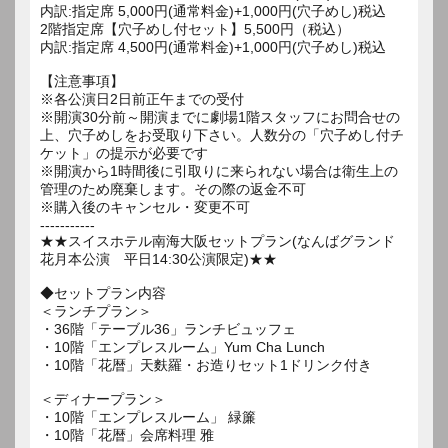
内訳:指定席 5,000円(通常料金)+1,000円(穴子めし)税込
2階指定席【穴子めし付セット】5,500円（税込）
内訳:指定席 4,500円(通常料金)+1,000円(穴子めし)税込
【注意事項】
※各公演日2日前正午までの受付
※開演30分前～開演までに劇場1階スタッフにお問合せの
上、穴子めしをお受取り下さい。人数分の「穴子めし付チ
ケット」の提示が必要です
※開演から1時間後に引取りに来られない場合は衛生上の
管理のため廃棄します。その際の返金不可
※購入後のキャンセル・変更不可
-----------
★★スイスホテル南海大阪セットプラン(なんばグランド
花月本公演 平日14:30公演限定)★★
◆セットプラン内容
＜ランチプラン＞
・36階「テーブル36」ランチビュッフェ
・10階「エンプレスルーム」Yum Cha Lunch
・10階「花暦」天麩羅・お造りセット1ドリンク付き
＜ディナープラン＞
・10階「エンプレスルーム」 緑簾
・10階「花暦」会席料理 雅