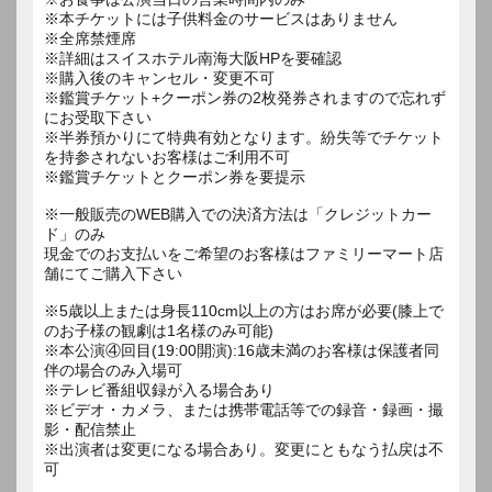
※本チケットには子供料金のサービスはありません
※全席禁煙席
※詳細はスイスホテル南海大阪HPを要確認
※購入後のキャンセル・変更不可
※鑑賞チケット+クーポン券の2枚発券されますので忘れず
にお受取下さい
※半券預かりにて特典有効となります。紛失等でチケット
を持参されないお客様はご利用不可
※鑑賞チケットとクーポン券を要提示
※一般販売のWEB購入での決済方法は「クレジットカー
ド」のみ
現金でのお支払いをご希望のお客様はファミリーマート店
舗にてご購入下さい
※5歳以上または身長110cm以上の方はお席が必要(膝上で
のお子様の観劇は1名様のみ可能)
※本公演④回目(19:00開演):16歳未満のお客様は保護者同
伴の場合のみ入場可
※テレビ番組収録が入る場合あり
※ビデオ・カメラ、または携帯電話等での録音・録画・撮
影・配信禁止
※出演者は変更になる場合あり。変更にともなう払戻は不
可