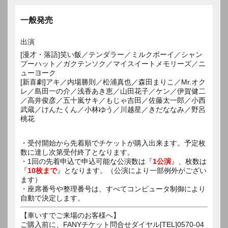
一般発売
出演
[漫才・落語]笑い飯／テンダラー／ミルクボーイ／シャン
プーハット／ガクテンソク／マイスイートメモリーズ／ニ
ューヨーク
[新喜劇]アキ／内場勝則／松浦真也／森田まりこ／Mr.オク
レ／島田一の介／浅香あき恵／山田花子／ケン／伊賀健二
／高井俊彦／五十嵐サキ／もじゃ吉田／佐藤太一郎／小西
武蔵／けんたくん／小林ゆう／川越星／きだななみ／野呂
桃花
・受付開始から先着順でチケットが購入出来ます。予定枚
数に達し次第受付終了となります。
・1回の先着申込で申込可能な公演数は『
1公演
』、枚数は
『
10枚まで
』となります。（公演により一部例外がござい
ます）
・座席番号や整理番号は、すべてコンピュータ制御により
自動で決定します。
【車いすでご来場のお客様へ】
ご購入前に、FANYチケット問合せダイヤル[TEL]0570-04