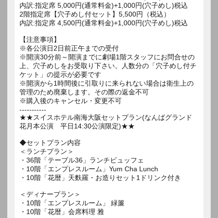
内訳:指定席 5,000円(通常料金)+1,000円(穴子めし)税込
2階指定席【穴子めし付セット】5,500円（税込）
内訳:指定席 4,500円(通常料金)+1,000円(穴子めし)税込
【注意事項】
※各公演日2日前正午までの受付
※開演30分前～開演までに劇場1階スタッフにお問合せの
上、穴子めしをお受取り下さい。人数分の「穴子めし付チ
ケット」の提示が必要です
※開演から1時間後に引取りに来られない場合は衛生上の
管理のため廃棄します。その際の返金不可
※購入後のキャンセル・変更不可
-----------
★★スイスホテル南海大阪セットプラン(なんばグランド
花月本公演 平日14:30公演限定)★★
◆セットプラン内容
＜ランチプラン＞
・36階「テーブル36」ランチビュッフェ
・10階「エンプレスルーム」Yum Cha Lunch
・10階「花暦」天麩羅・お造りセット1ドリンク付き
＜ディナープラン＞
・10階「エンプレスルーム」 緑簾
・10階「花暦」会席料理 雅