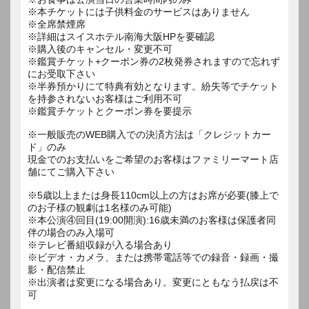
※本チケットには子供料金のサービスはありません
※全席禁煙席
※詳細はスイスホテル南海大阪HPを要確認
※購入後のキャンセル・変更不可
※鑑賞チケット+クーポン券の2枚発券されますので忘れず
にお受取下さい
※半券預かりにて特典有効となります。紛失等でチケット
を持参されないお客様はご利用不可
※鑑賞チケットとクーポン券を要提示
※一般販売のWEB購入での決済方法は「クレジットカー
ド」のみ
現金でのお支払いをご希望のお客様はファミリーマート店
舗にてご購入下さい
※5歳以上または身長110cm以上の方はお席が必要(膝上で
のお子様の観劇は1名様のみ可能)
※本公演④回目(19:00開演):16歳未満のお客様は保護者同
伴の場合のみ入場可
※テレビ番組収録が入る場合あり
※ビデオ・カメラ、または携帯電話等での録音・録画・撮
影・配信禁止
※出演者は変更になる場合あり。変更にともなう払戻は不
可