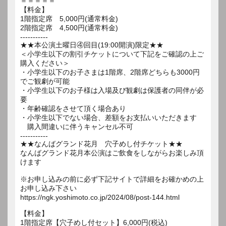
＝＝＝＝＝
【料金】
1階指定席 5,000円(通常料金)
2階指定席 4,500円(通常料金)
-----------
★★本公演土曜日④回目(19:00開演)限定★★
＜小学生以下の割引チケットについて下記をご確認の上ご
購入ください＞
・小学生以下のお子さまは1階席、2階席どちらも3000円
でご観劇が可能
・小学生以下のお子様は入場及び観劇は保護者の同伴が必
要
・年齢確認をさせて頂く場合あり
・小学生以下でない場合、差額をお支払いいただきます
購入間違いに伴うキャンセル不可
-----------
★★なんばグランド花月 穴子めし付チケット★★
なんばグランド花月本公演はご飲食をしながらお楽しみ頂
けます
※お申し込みの前に必ず下記サイトで詳細をお確かめの上
お申し込み下さい
https://ngk.yoshimoto.co.jp/2024/08/post-144.html
【料金】
1階指定席【穴子めし付セット】6,000円(税込)