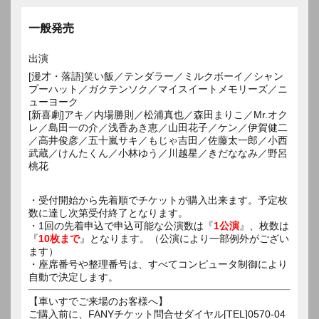
一般発売
出演
[漫才・落語]笑い飯／テンダラー／ミルクボーイ／シャン
プーハット／ガクテンソク／マイスイートメモリーズ／ニ
ューヨーク
[新喜劇]アキ／内場勝則／松浦真也／森田まりこ／Mr.オク
レ／島田一の介／浅香あき恵／山田花子／ケン／伊賀健二
／高井俊彦／五十嵐サキ／もじゃ吉田／佐藤太一郎／小西
武蔵／けんたくん／小林ゆう／川越星／きだななみ／野呂
桃花
・受付開始から先着順でチケットが購入出来ます。予定枚
数に達し次第受付終了となります。
・1回の先着申込で申込可能な公演数は『
1公演
』、枚数は
『
10枚まで
』となります。（公演により一部例外がござい
ます）
・座席番号や整理番号は、すべてコンピュータ制御により
自動で決定します。
【車いすでご来場のお客様へ】
ご購入前に、FANYチケット問合せダイヤル[TEL]0570-04