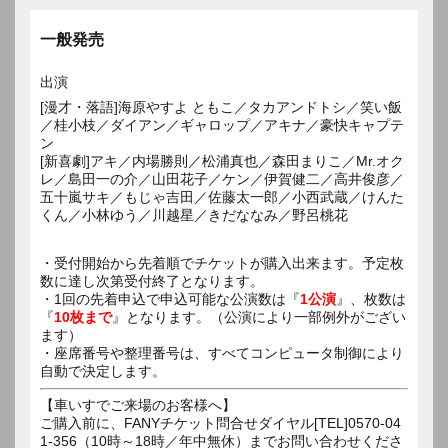
一般発売
出演
[漫才・落語]海原やすよ ともこ／タカアンドトシ／笑い飯
／桂小枝／ダイアン／ギャロップ／アキナ／豪快キャプテ
ン
[新喜劇]アキ／内場勝則／松浦真也／森田まりこ／Mr.オク
レ／島田一の介／山田花子／ケン／伊賀健二／高井俊彦／
五十嵐サキ／もじゃ吉田／佐藤太一郎／小西武蔵／けんた
くん／小林ゆう／川越星／きだななみ／野呂桃花
・受付開始から先着順でチケットが購入出来ます。予定枚
数に達し次第受付終了となります。
・1回の先着申込で申込可能な公演数は『
1公演
』、枚数は
『
10枚まで
』となります。（公演により一部例外がござい
ます）
・座席番号や整理番号は、すべてコンピュータ制御により
自動で決定します。
【車いすでご来場のお客様へ】
ご購入前に、FANYチケット問合せダイヤル[TEL]0570-04
1-356（10時～18時／年中無休）までお問い合わせくださ