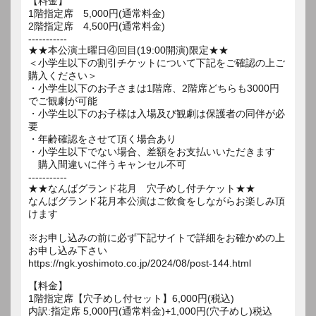
【料金】
1階指定席 5,000円(通常料金)
2階指定席 4,500円(通常料金)
-----------
★★本公演土曜日④回目(19:00開演)限定★★
＜小学生以下の割引チケットについて下記をご確認の上ご
購入ください＞
・小学生以下のお子さまは1階席、2階席どちらも3000円
でご観劇が可能
・小学生以下のお子様は入場及び観劇は保護者の同伴が必
要
・年齢確認をさせて頂く場合あり
・小学生以下でない場合、差額をお支払いいただきます
購入間違いに伴うキャンセル不可
-----------
★★なんばグランド花月 穴子めし付チケット★★
なんばグランド花月本公演はご飲食をしながらお楽しみ頂
けます
※お申し込みの前に必ず下記サイトで詳細をお確かめの上
お申し込み下さい
https://ngk.yoshimoto.co.jp/2024/08/post-144.html
【料金】
1階指定席【穴子めし付セット】6,000円(税込)
内訳:指定席 5,000円(通常料金)+1,000円(穴子めし)税込