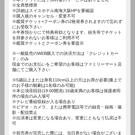
※全席禁煙席
※詳細はスイスホテル南海大阪HPを要確認
※購入後のキャンセル・変更不可
※鑑賞チケット+クーポン券の2枚発券されますので忘れず
にお受取下さい
※半券預かりにて特典有効となります。紛失等でチケット
を持参されないお客様はご利用不可
※鑑賞チケットとクーポン券を要提示
※一般販売のWEB購入での決済方法は「クレジットカー
ド」のみ
現金でのお支払いをご希望のお客様はファミリーマート店
舗にてご購入下さい
※5歳以上または身長110cm以上の方はお席が必要(膝上で
のお子様の観劇は1名様のみ可能)
※本公演④回目(19:00開演):16歳未満のお客様は保護者同
伴の場合のみ入場可
※テレビ番組収録が入る場合あり
※ビデオ・カメラ、または携帯電話等での録音・録画・撮
影・配信禁止
※出演者は変更になる場合あり。変更にともなう払戻は不
可
※前売券が完売した際には、当日券がない場合がございま