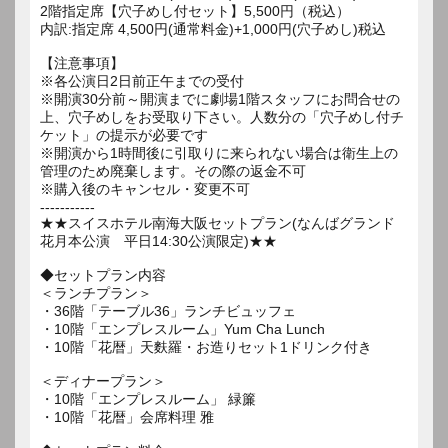
2階指定席【穴子めし付セット】5,500円（税込）
内訳:指定席 4,500円(通常料金)+1,000円(穴子めし)税込
【注意事項】
※各公演日2日前正午までの受付
※開演30分前～開演までに劇場1階スタッフにお問合せの
上、穴子めしをお受取り下さい。人数分の「穴子めし付チ
ケット」の提示が必要です
※開演から1時間後に引取りに来られない場合は衛生上の
管理のため廃棄します。その際の返金不可
※購入後のキャンセル・変更不可
-----------
★★スイスホテル南海大阪セットプラン(なんばグランド
花月本公演 平日14:30公演限定)★★
◆セットプラン内容
＜ランチプラン＞
・36階「テーブル36」ランチビュッフェ
・10階「エンプレスルーム」Yum Cha Lunch
・10階「花暦」天麩羅・お造りセット1ドリンク付き
＜ディナープラン＞
・10階「エンプレスルーム」 緑簾
・10階「花暦」会席料理 雅