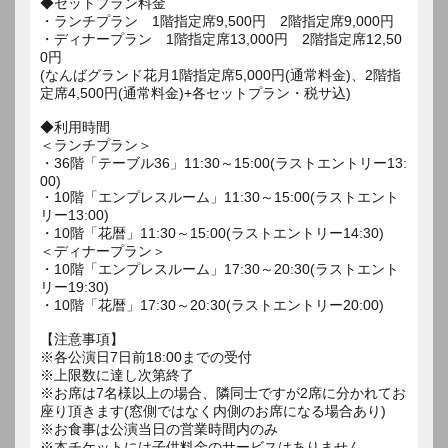
◆セットプラン料金
・ランチプラン 1階指定席9,500円 2階指定席9,000円
・ディナープラン 1階指定席13,000円 2階指定席12,50
0円
(なんばグランド花月1階指定席5,000円(通常料金)、2階指
定席4,500円(通常料金)+各セットプラン・税サ込)
◆利用時間
＜ランチプラン＞
・36階「テーブル36」11:30～15:00(ラストエントリー13:
00)
・10階「エンプレスルーム」11:30～15:00(ラストエント
リー13:00)
・10階「花暦」11:30～15:00(ラストエントリー14:30)
＜ディナープラン＞
・10階「エンプレスルーム」17:30～20:30(ラストエント
リー19:30)
・10階「花暦」17:30～20:30(ラストエントリー20:00)
【注意事項】
※各公演日7日前18:00までの受付
※上限数に達し次第終了
※お席は7名様以上の場合、隣同士ですが2席に分かれてお
座り頂きます(窓側ではなく内側のお席になる場合あり)
※お食事は公演当日の営業時間内のみ
※本チケットには子供料金のサービスはありません