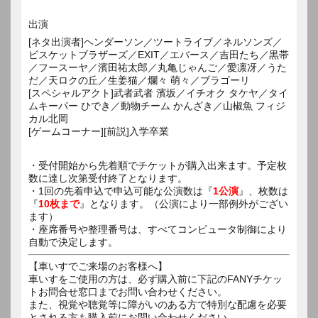
出演
[ネタ出演者]ヘンダーソン／ツートライブ／ネルソンズ／
ビスケットブラザーズ／EXIT／エバース／吉田たち／黒帯
／フースーヤ／濱田祐太郎／丸亀じゃんご／愛凛冴／うた
だ／天ロクの丘／生姜猫／爛々 萌々／ブラゴーリ
[スペシャルアクト]武者武者 濱坂／イチオク タケヤ／タイ
ムキーパー ひでき／動物チーム かんざき／山椒魚 フィジ
カル北岡
[ゲームコーナー][前説]入学卒業
・受付開始から先着順でチケットが購入出来ます。予定枚
数に達し次第受付終了となります。
・1回の先着申込で申込可能な公演数は『
1公演
』、枚数は
『
10枚まで
』となります。（公演により一部例外がござい
ます）
・座席番号や整理番号は、すべてコンピュータ制御により
自動で決定します。
【車いすでご来場のお客様へ】
車いすをご使用の方は、必ず購入前に下記のFANYチケッ
トお問合せ窓口までお問い合わせください。
また、視覚や聴覚等に障がいのある方で特別な配慮を必要
とされる方も購入前にお問い合わせください。