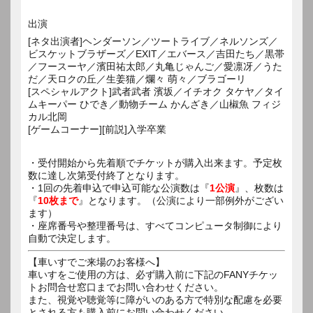
出演
[ネタ出演者]ヘンダーソン／ツートライブ／ネルソンズ／
ビスケットブラザーズ／EXIT／エバース／吉田たち／黒帯
／フースーヤ／濱田祐太郎／丸亀じゃんご／愛凛冴／うた
だ／天ロクの丘／生姜猫／爛々 萌々／ブラゴーリ
[スペシャルアクト]武者武者 濱坂／イチオク タケヤ／タイ
ムキーパー ひでき／動物チーム かんざき／山椒魚 フィジ
カル北岡
[ゲームコーナー][前説]入学卒業
・受付開始から先着順でチケットが購入出来ます。予定枚
数に達し次第受付終了となります。
・1回の先着申込で申込可能な公演数は『
1公演
』、枚数は
『
10枚まで
』となります。（公演により一部例外がござい
ます）
・座席番号や整理番号は、すべてコンピュータ制御により
自動で決定します。
【車いすでご来場のお客様へ】
車いすをご使用の方は、必ず購入前に下記のFANYチケッ
トお問合せ窓口までお問い合わせください。
また、視覚や聴覚等に障がいのある方で特別な配慮を必要
とされる方も購入前にお問い合わせください。