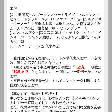
出演
[ネタ出演者]ヘンダーソン／ツートライブ／ネルソンズ／
ビスケットブラザーズ／EXIT／エバース／吉田たち／黒帯
／フースーヤ／濱田祐太郎／丸亀じゃんご／愛凛冴／うた
だ／天ロクの丘／生姜猫／爛々 萌々／ブラゴーリ
[スペシャルアクト]武者武者 濱坂／イチオク タケヤ／タイ
ムキーパー ひでき／動物チーム かんざき／山椒魚 フィジ
カル北岡
[ゲームコーナー][前説]入学卒業
・受付開始から先着順でチケットが購入出来ます。予定枚
数に達し次第受付終了となります。
・1回の先着申込で申込可能な公演数は『
1公演
』、枚数は
『
10枚まで
』となります。（公演により一部例外がござい
ます）
・座席番号や整理番号は、すべてコンピュータ制御により
自動で決定します。
【車いすでご来場のお客様へ】
車いすをご使用の方は、必ず購入前に下記のFANYチケッ
トお問合せ窓口までお問い合わせください。
また、視覚や聴覚等に障がいのある方で特別な配慮を必要
とされる方も購入前にお問い合わせください。