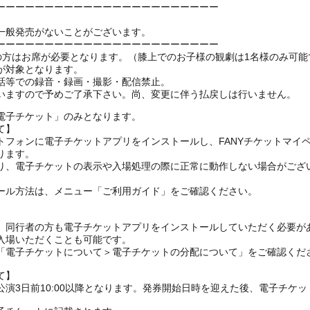
ーーーーーーーーーーーーーーーーーーーーーーー
一般発売がないことがございます。
ーーーーーーーーーーーーーーーーーーーーーーー
上の方はお席が必要となります。（膝上でのお子様の観劇は1名様のみ可能
が対象となります。
話等での録音・録画・撮影・配信禁止。
いますので予めご了承下さい。尚、変更に伴う払戻しは行いません。
電子チケット」のみとなります。
て】
トフォンに電子チケットアプリをインストールし、FANYチケットマイ
ります。
り、電子チケットの表示や入場処理の際に正常に動作しない場合がござ
ール方法は、メニュー「ご利用ガイド」をご確認ください。
、同行者の方も電子チケットアプリをインストールしていただく必要が
入場いただくことも可能です。
の「電子チケットについて＞電子チケットの分配について」をご確認くだ
て】
演3日前10:00以降となります。発券開始日時を迎えた後、電子チケ