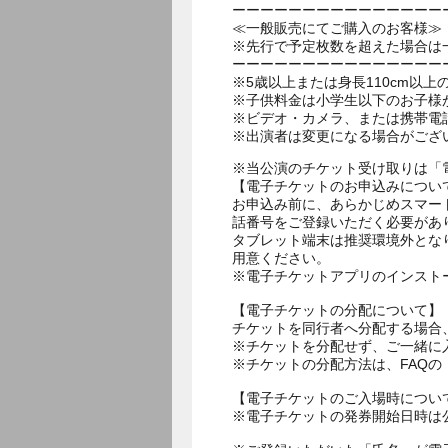
ーーーーーーーーーーーーーーー
≪一般販売にてご購入のお客様≫
※先行で予定枚数を超えた場合は
ーーーーーーーーーーーーーーー
※5歳以上または身長110cm以
※子供料金は小学生以下のお子様
※ビデオ・カメラ、または携帯電
※出演者は変更になる場合がござ
※当公演のチケット受け取りは「
【電子チケットのお申込みについ
お申込み前に、あらかじめスマー
話番号をご登録いただく必要があ
タブレット端末は推奨環境外とな
用意ください。
※電子チケットアプリのインスト
【電子チケットの分配について】
チケットを同行者へ分配する場合
※チケットを分配せず、ご一緒に
※チケットの分配方法は、FAQ
【電子チケットのご入場時につい
※電子チケットの発券開始日時は公