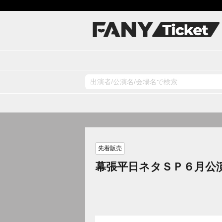
先着販売
幕張平日ネタＳＰ６月公