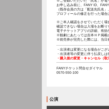
※ご登録いただいた「氏名」が電
お申し込み前に、FANY ID、
（既存会員の方は「配送先氏名」
プロフィールの修正を行った場合
※ご本人確認をさせていただく場
確認できない場合は入場をお断り
電子チケットアプリの詳細、有効
※観劇にあたっては吉本ＨＰ掲載の
※前売券が完売した際には、当日
・出演者は変更になる場合がござ
・出演者等の変更に伴う払戻しは
・購入後の変更・キャンセル（取
FANYチケット問合せダイヤル
0570-550-100
公演