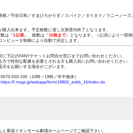
将棋／守谷日和／すゑひろがりず／スパイク／ダイタク／ラニーノーズ
が購入出来ます。予定枚数に達し次第受付終了となります。
演数は『
1公演
』、枚数は『
10枚まで
』となります。（公演により一部例
コンピュータ制御により自動で決定します。
前に下記のFANYチケットお問合せ窓口までお問い合わせください。
る方で特別な配慮を必要とされる方も購入前にお問い合わせください。
提示をお願いする場合がございます。
70-550-100（10時～19時／年中無休）
ム
https://f.msgs.jp/webapp/form/18802_evbb_16/index.do
もと幕張イオンモール劇場ホームページでご確認下さい。