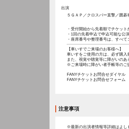
出演
５ＧＡＰ／クロスバー直撃／囲碁
・受付開始から先着順でチケット
・1回の先着申込で申込可能な公
・座席番号や整理番号は、すべて
【車いすでご来場のお客様へ】
車いすをご使用の方は、必ず購入
また、視覚や聴覚等に障がいのあ
※ご来場時に障がい者手帳等のご
FANYチケットお問合せダイヤル 05
FANYチケットお問合せフォー
注意事項
※最新の出演者情報等詳細はよし