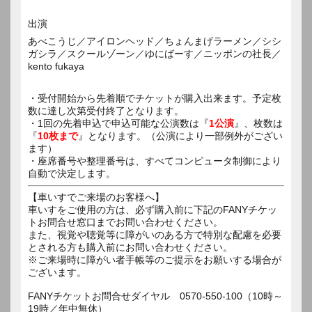
出演
あべこうじ／アイロンヘッド／ちょんまげラーメン／シシ
ガシラ／スクールゾーン／ゆにばーす／ニッポンの社長／
kento fukaya
・受付開始から先着順でチケットが購入出来ます。予定枚
数に達し次第受付終了となります。
・1回の先着申込で申込可能な公演数は『
1公演
』、枚数は
『
10枚まで
』となります。（公演により一部例外がござい
ます）
・座席番号や整理番号は、すべてコンピュータ制御により
自動で決定します。
【車いすでご来場のお客様へ】
車いすをご使用の方は、必ず購入前に下記のFANYチケッ
トお問合せ窓口までお問い合わせください。
また、視覚や聴覚等に障がいのある方で特別な配慮を必要
とされる方も購入前にお問い合わせください。
※ご来場時に障がい者手帳等のご提示をお願いする場合が
ございます。
FANYチケットお問合せダイヤル 0570-550-100（10時～
19時／年中無休）