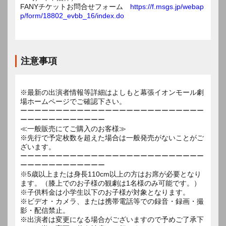
FANYチケットお問合せフォーム
https://f.msgs.jp/webap
p/form/18802_evbb_16/index.do
注意事項
※最新の出演者情報等詳細はよしもと幕張イオンモール劇
場ホームページでご確認下さい。
ーーーーーーーーーーーーーーーーーーーーーーーーーー
ーーーーーーーーーーーー
≪一般販売にてご購入のお客様≫
※先行で予定枚数を超えた場合は一般発売がないことがご
ざいます。
ーーーーーーーーーーーーーーーーーーーーーーーーーー
ーーーーーーーーーーーー
※5歳以上または身長110cm以上の方はお席が必要となり
ます。（膝上でのお子様の観劇は1名様のみ可能です。）
※子供料金は小学生以下のお子様が対象となります。
※ビデオ・カメラ、または携帯電話等での録音・録画・撮
影・配信禁止。
※出演者は変更になる場合がございますので予めご了承下