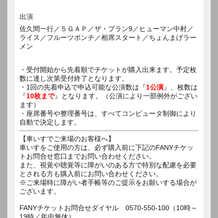
出演
佐久間一行／５ＧＡＰ／ザ・プラン9／ヒューマン中村／
ライス／フルーツポンチ／相席スタート／ちょんまげラー
メン
・受付開始から先着順でチケットが購入出来ます。予定枚
数に達し次第受付終了となります。
・1回の先着申込で申込可能な公演数は『
1公演
』、枚数は
『
10枚まで
』となります。（公演により一部例外がござい
ます）
・座席番号や整理番号は、すべてコンピュータ制御により
自動で決定します。
【車いすでご来場のお客様へ】
車いすをご使用の方は、必ず購入前に下記のFANYチケッ
トお問合せ窓口までお問い合わせください。
また、視覚や聴覚等に障がいのある方で特別な配慮を必要
とされる方も購入前にお問い合わせください。
※ご来場時に障がい者手帳等のご提示をお願いする場合が
ございます。
FANYチケットお問合せダイヤル 0570-550-100（10時～
19時／年中無休）