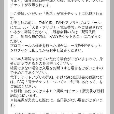
ります。発券開始日時を迎えた後、電子チケットアプリに
チケットが表示されます。
※ご登録いただいた「氏名」が電子チケットに記載されま
す。
お申し込み前に、FANY ID、FANYアプリのプロフィール
にて正しい「氏名・フリガナ・電話番号」をご登録されて
いるかご確認ください。（既存会員の方は「配送先氏
名」、新規会員の方は「FANYチケット氏名」にご記入く
ださい）
プロフィールの修正を行った場合は、一度FANYチケット
をログインし直してからお申し込みください。
※ご本人確認をさせていただく場合がございますので、身
分が証明できるものをお持ちください。
確認できない場合は入場をお断りする場合もございますの
で予めご了承ください。
電子チケットアプリの詳細、有効な身分証明書の種類など
は、FAQ「電子チケットについて＞ご利用にあたって」を
ご確認ください。
※観劇にあたっては吉本ＨＰ掲載の[チケット販売及び観劇
約款]に従います。
※前売券が完売した際には、当日券がない場合がございま
す。