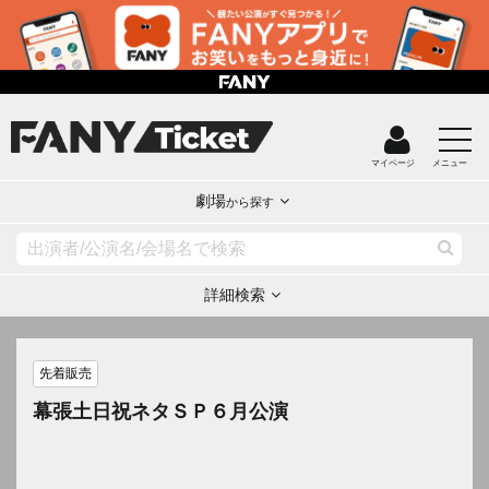
マイページ
メニュー
劇場
から探す
詳細検索
先着販売
幕張土日祝ネタＳＰ６月公演