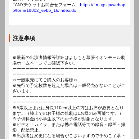
FANYチケットお問合せフォーム
https://f.msgs.jp/webap
p/form/18802_evbb_16/index.do
注意事項
※最新の出演者情報等詳細はよしもと幕張イオンモール劇
場ホームページでご確認下さい。
ーーーーーーーーーーーーーーーーーーーーーーーーーー
ーーーーーーーーーーーー
≪一般販売にてご購入のお客様≫
※先行で予定枚数を超えた場合は一般発売がないことがご
ざいます。
ーーーーーーーーーーーーーーーーーーーーーーーーーー
ーーーーーーーーーーーー
※5歳以上または身長110cm以上の方はお席が必要となり
ます。（膝上でのお子様の観劇は1名様のみ可能です。）
※子供料金は小学生以下のお子様が対象となります。
※ビデオ・カメラ、または携帯電話等での録音・録画・撮
影・配信禁止。
※出演者は変更になる場合がございますので予めご了承下