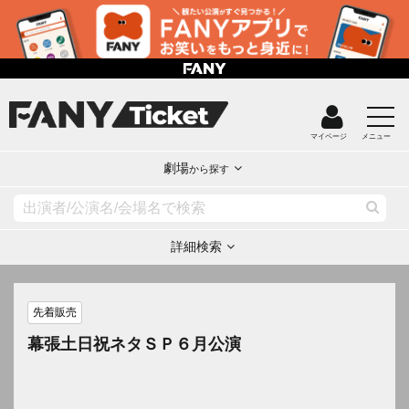
マイページ
メニュー
劇場
から探す
詳細検索
先着販売
幕張土日祝ネタＳＰ６月公演