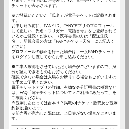
ります。発券開始日時を迎えた後、電子チケットアプリに
チケットが表示されます。
※ご登録いただいた「氏名」が電子チケットに記載されま
す。
お申し込み前に、FANY ID、FANYアプリのプロフィール
にて正しい「氏名・フリガナ・電話番号」をご登録されて
いるかご確認ください。（既存会員の方は「配送先氏
名」、新規会員の方は「FANYチケット氏名」にご記入く
ださい）
プロフィールの修正を行った場合は、一度FANYチケット
をログインし直してからお申し込みください。
※ご本人確認をさせていただく場合がございますので、身
分が証明できるものをお持ちください。
確認できない場合は入場をお断りする場合もございますの
で予めご了承ください。
電子チケットアプリの詳細、有効な身分証明書の種類など
は、FAQ「電子チケットについて＞ご利用にあたって」を
ご確認ください。
※観劇にあたっては吉本ＨＰ掲載の[チケット販売及び観劇
約款]に従います。
※前売券が完売した際には、当日券がない場合がございま
す。