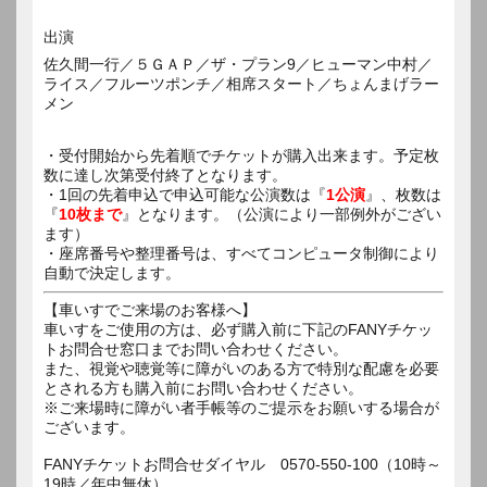
出演
佐久間一行／５ＧＡＰ／ザ・プラン9／ヒューマン中村／
ライス／フルーツポンチ／相席スタート／ちょんまげラー
メン
・受付開始から先着順でチケットが購入出来ます。予定枚
数に達し次第受付終了となります。
・1回の先着申込で申込可能な公演数は『
1公演
』、枚数は
『
10枚まで
』となります。（公演により一部例外がござい
ます）
・座席番号や整理番号は、すべてコンピュータ制御により
自動で決定します。
【車いすでご来場のお客様へ】
車いすをご使用の方は、必ず購入前に下記のFANYチケッ
トお問合せ窓口までお問い合わせください。
また、視覚や聴覚等に障がいのある方で特別な配慮を必要
とされる方も購入前にお問い合わせください。
※ご来場時に障がい者手帳等のご提示をお願いする場合が
ございます。
FANYチケットお問合せダイヤル 0570-550-100（10時～
19時／年中無休）