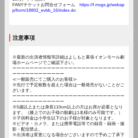
FANYチケットお問合せフォーム
https://f.msgs.jp/webap
p/form/18802_evbb_16/index.do
注意事項
※最新の出演者情報等詳細はよしもと幕張イオンモール劇
場ホームページでご確認下さい。
ーーーーーーーーーーーーーーーーーーーーーーーーーー
ーーーーーーーーーーーー
≪一般販売にてご購入のお客様≫
※先行で予定枚数を超えた場合は一般発売がないことがご
ざいます。
ーーーーーーーーーーーーーーーーーーーーーーーーーー
ーーーーーーーーーーーー
※5歳以上または身長110cm以上の方はお席が必要となり
ます。（膝上でのお子様の観劇は1名様のみ可能です。）
※子供料金は小学生以下のお子様が対象となります。
※ビデオ・カメラ、または携帯電話等での録音・録画・撮
影・配信禁止。
※出演者は変更になる場合がございますので予めご了承下