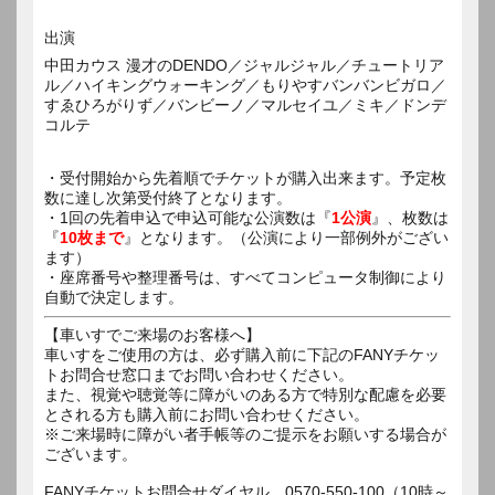
出演
中田カウス 漫才のDENDO／ジャルジャル／チュートリア
ル／ハイキングウォーキング／もりやすバンバンビガロ／
すゑひろがりず／バンビーノ／マルセイユ／ミキ／ドンデ
コルテ
・受付開始から先着順でチケットが購入出来ます。予定枚
数に達し次第受付終了となります。
・1回の先着申込で申込可能な公演数は『
1公演
』、枚数は
『
10枚まで
』となります。（公演により一部例外がござい
ます）
・座席番号や整理番号は、すべてコンピュータ制御により
自動で決定します。
【車いすでご来場のお客様へ】
車いすをご使用の方は、必ず購入前に下記のFANYチケッ
トお問合せ窓口までお問い合わせください。
また、視覚や聴覚等に障がいのある方で特別な配慮を必要
とされる方も購入前にお問い合わせください。
※ご来場時に障がい者手帳等のご提示をお願いする場合が
ございます。
FANYチケットお問合せダイヤル 0570-550-100（10時～