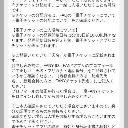
※チケットを分配せず、ご一緒に入場いただくことも可能
です。
※チケットの分配方法は、FAQの「電子チケットについて
＞電子チケットの分配について」をご確認ください。
【電子チケットのご入場時について】
※電子チケットの発券開始日時は公演3日前10:00以降とな
ります。発券開始日時を迎えた後、電子チケットアプリに
チケットが表示されます。
※ご登録いただいた「氏名」が電子チケットに記載されま
す。
お申し込み前に、FANY ID、FANYアプリのプロフィール
にて正しい「氏名・フリガナ・電話番号」をご登録されて
いるかご確認ください。（既存会員の方は「配送先氏
名」、新規会員の方は「FANYチケット氏名」にご記入く
ださい）
プロフィールの修正を行った場合は、一度FANYチケット
をログインし直してからお申し込みください。
※ご本人確認をさせていただく場合がございますので、身
分が証明できるものをお持ちください。
確認できない場合は入場をお断りする場合もございますの
で予めご了承ください。
電子チケットアプリの詳細、有効な身分証明書の種類など