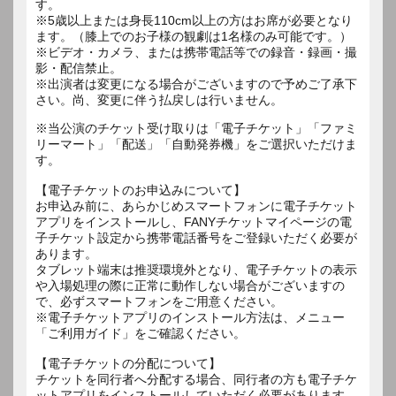
す。
※5歳以上または身長110cm以上の方はお席が必要となり
ます。（膝上でのお子様の観劇は1名様のみ可能です。）
※ビデオ・カメラ、または携帯電話等での録音・録画・撮
影・配信禁止。
※出演者は変更になる場合がございますので予めご了承下
さい。尚、変更に伴う払戻しは行いません。
※当公演のチケット受け取りは「電子チケット」「ファミ
リーマート」「配送」「自動発券機」をご選択いただけま
す。
【電子チケットのお申込みについて】
お申込み前に、あらかじめスマートフォンに電子チケット
アプリをインストールし、FANYチケットマイページの電
子チケット設定から携帯電話番号をご登録いただく必要が
あります。
タブレット端末は推奨環境外となり、電子チケットの表示
や入場処理の際に正常に動作しない場合がございますの
で、必ずスマートフォンをご用意ください。
※電子チケットアプリのインストール方法は、メニュー
「ご利用ガイド」をご確認ください。
【電子チケットの分配について】
チケットを同行者へ分配する場合、同行者の方も電子チケ
ットアプリをインストールしていただく必要があります。