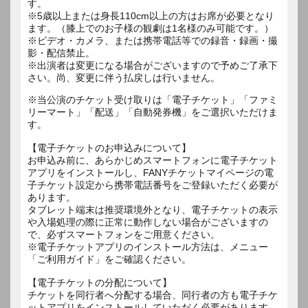
す。
※5歳以上または身長110cm以上の方はお席が必要となり
ます。（膝上でのお子様の観劇は1名様のみ可能です。）
※ビデオ・カメラ、または携帯電話等での録音・録画・撮
影・配信禁止。
※出演者は変更になる場合がございますので予めご了承下
さい。尚、変更に伴う払戻しは行いません。
※当公演のチケット受け取りは「電子チケット」「ファミ
リーマート」「配送」「自動発券機」をご選択いただけま
す。
【電子チケットのお申込みについて】
お申込み前に、あらかじめスマートフォンに電子チケット
アプリをインストールし、FANYチケットマイページの電
子チケット設定から携帯電話番号をご登録いただく必要が
あります。
タブレット端末は推奨環境外となり、電子チケットの表示
や入場処理の際に正常に動作しない場合がございますの
で、必ずスマートフォンをご用意ください。
※電子チケットアプリのインストール方法は、メニュー
「ご利用ガイド」をご確認ください。
【電子チケットの分配について】
チケットを同行者へ分配する場合、同行者の方も電子チケ
ットアプリをインストールしていただく必要があります。