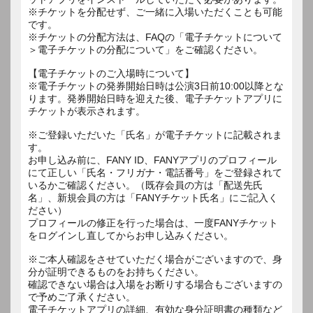
※チケットを分配せず、ご一緒に入場いただくことも可能
です。
※チケットの分配方法は、FAQの「電子チケットについて
＞電子チケットの分配について」をご確認ください。
【電子チケットのご入場時について】
※電子チケットの発券開始日時は公演3日前10:00以降とな
ります。発券開始日時を迎えた後、電子チケットアプリに
チケットが表示されます。
※ご登録いただいた「氏名」が電子チケットに記載されま
す。
お申し込み前に、FANY ID、FANYアプリのプロフィール
にて正しい「氏名・フリガナ・電話番号」をご登録されて
いるかご確認ください。（既存会員の方は「配送先氏
名」、新規会員の方は「FANYチケット氏名」にご記入く
ださい）
プロフィールの修正を行った場合は、一度FANYチケット
をログインし直してからお申し込みください。
※ご本人確認をさせていただく場合がございますので、身
分が証明できるものをお持ちください。
確認できない場合は入場をお断りする場合もございますの
で予めご了承ください。
電子チケットアプリの詳細、有効な身分証明書の種類など