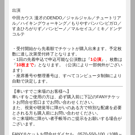
出演
中田カウス 漫才のDENDO／ジャルジャル／チュートリア
ル／ハイキングウォーキング／もりやすバンバンビガロ／
すゑひろがりず／バンビーノ／マルセイユ／ミキ／ドンデ
コルテ
・受付開始から先着順でチケットが購入出来ます。予定枚
数に達し次第受付終了となります。
・1回の先着申込で申込可能な公演数は『
1公演
』、枚数は
『
10枚まで
』となります。（公演により一部例外がござい
ます）
・座席番号や整理番号は、すべてコンピュータ制御により
自動で決定します。
【車いすでご来場のお客様へ】
車いすをご使用の方は、必ず購入前に下記のFANYチケッ
トお問合せ窓口までお問い合わせください。
また、視覚や聴覚等に障がいのある方で特別な配慮を必要
とされる方も購入前にお問い合わせください。
※ご来場時に障がい者手帳等のご提示をお願いする場合が
ございます。
FANYチケットお問合せダイヤル 0570-550-100（10時～