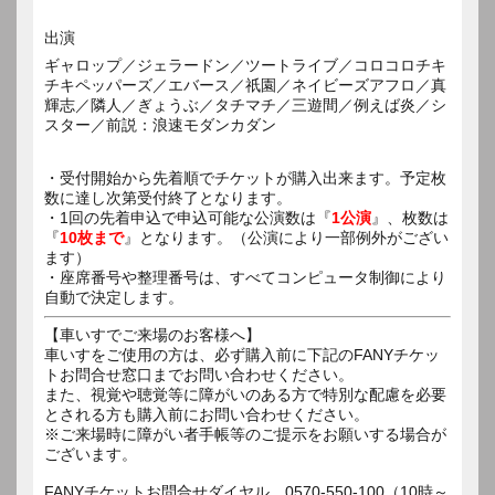
出演
ギャロップ／ジェラードン／ツートライブ／コロコロチキ
チキペッパーズ／エバース／祇園／ネイビーズアフロ／真
輝志／隣人／ぎょうぶ／タチマチ／三遊間／例えば炎／シ
スター／前説：浪速モダンカダン
・受付開始から先着順でチケットが購入出来ます。予定枚
数に達し次第受付終了となります。
・1回の先着申込で申込可能な公演数は『
1公演
』、枚数は
『
10枚まで
』となります。（公演により一部例外がござい
ます）
・座席番号や整理番号は、すべてコンピュータ制御により
自動で決定します。
【車いすでご来場のお客様へ】
車いすをご使用の方は、必ず購入前に下記のFANYチケッ
トお問合せ窓口までお問い合わせください。
また、視覚や聴覚等に障がいのある方で特別な配慮を必要
とされる方も購入前にお問い合わせください。
※ご来場時に障がい者手帳等のご提示をお願いする場合が
ございます。
FANYチケットお問合せダイヤル 0570-550-100（10時～