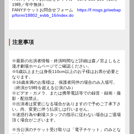
19時／年中無休）
FANYチケットお問合せフォーム
https://f.msgs.jp/webap
p/form/18802_evbb_16/index.do
注意事項
※最新の出演者情報・終演時間など詳細は森ノ宮よしもと
漫才劇場ホームページでご確認ください。
※5歳以上または身長110cm以上のお子様はお席が必要と
なります。
※16歳未満のお客様は、保護者同伴の場合のみ入場可。
（終演が19時を超える公演のみ）
※ビデオ・カメラ、または携帯電話等での録音・録画・撮
影・配信禁止。
※出演者は変更になる場合がありますので予めご了承下さ
い。尚、変更に伴う払戻しは行いません。
※迷惑行為や劇場スタッフの指示に従わない場合はご退場
頂く場合がございます。
※当公演のチケット受け取りは「電子チケット」のみとな