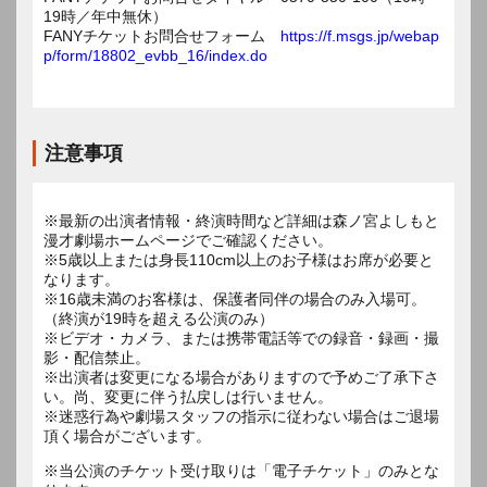
19時／年中無休）
FANYチケットお問合せフォーム
https://f.msgs.jp/webap
p/form/18802_evbb_16/index.do
注意事項
※最新の出演者情報・終演時間など詳細は森ノ宮よしもと
漫才劇場ホームページでご確認ください。
※5歳以上または身長110cm以上のお子様はお席が必要と
なります。
※16歳未満のお客様は、保護者同伴の場合のみ入場可。
（終演が19時を超える公演のみ）
※ビデオ・カメラ、または携帯電話等での録音・録画・撮
影・配信禁止。
※出演者は変更になる場合がありますので予めご了承下さ
い。尚、変更に伴う払戻しは行いません。
※迷惑行為や劇場スタッフの指示に従わない場合はご退場
頂く場合がございます。
※当公演のチケット受け取りは「電子チケット」のみとな