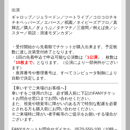
出演
ギャロップ／ジェラードン／ツートライブ／コロコロチキ
チキペッパーズ／エバース／祇園／ネイビーズアフロ／真
輝志／隣人／ぎょうぶ／タチマチ／三遊間／例えば炎／シ
スター／前説：浪速モダンカダン
・受付開始から先着順でチケットが購入出来ます。予定枚
数に達し次第受付終了となります。
・1回の先着申込で申込可能な公演数は『
1公演
』、枚数は
『
10枚まで
』となります。（公演により一部例外がござい
ます）
・座席番号や整理番号は、すべてコンピュータ制御により
自動で決定します。
【車いすでご来場のお客様へ】
車いすをご使用の方は、必ず購入前に下記のFANYチケッ
トお問合せ窓口までお問い合わせください。
また、視覚や聴覚等に障がいのある方で特別な配慮を必要
とされる方も購入前にお問い合わせください。
※ご来場時に障がい者手帳等のご提示をお願いする場合が
ございます。
FANYチケットお問合せダイヤル 0570-550-100（10時～