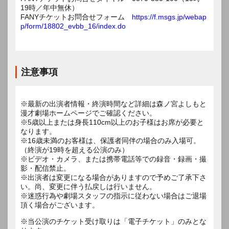
19時／年中無休）
FANYチケットお問合せフォーム
https://f.msgs.jp/webap
p/form/18802_evbb_16/index.do
注意事項
※最新の出演者情報・終演時間など詳細は森ノ宮よしもと
漫才劇場ホームページでご確認ください。
※5歳以上または身長110cm以上のお子様はお席が必要と
なります。
※16歳未満のお客様は、保護者同伴の場合のみ入場可。
（終演が19時を超える公演のみ）
※ビデオ・カメラ、または携帯電話等での録音・録画・撮
影・配信禁止。
※出演者は変更になる場合がありますので予めご了承下さ
い。尚、変更に伴う払戻しは行いません。
※迷惑行為や劇場スタッフの指示に従わない場合はご退場
頂く場合がございます。
※当公演のチケット受け取りは「電子チケット」のみとな