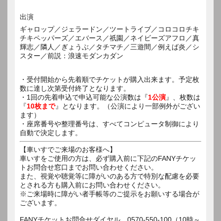
出演
ギャロップ／ジェラードン／ツートライブ／コロコロチキ
チキペッパーズ／エバース／祇園／ネイビーズアフロ／真
輝志／隣人／ぎょうぶ／タチマチ／三遊間／例えば炎／シ
スター／前説：浪速モダンカダン
・受付開始から先着順でチケットが購入出来ます。予定枚
数に達し次第受付終了となります。
・1回の先着申込で申込可能な公演数は『
1公演
』、枚数は
『
10枚まで
』となります。（公演により一部例外がござい
ます）
・座席番号や整理番号は、すべてコンピュータ制御により
自動で決定します。
【車いすでご来場のお客様へ】
車いすをご使用の方は、必ず購入前に下記のFANYチケッ
トお問合せ窓口までお問い合わせください。
また、視覚や聴覚等に障がいのある方で特別な配慮を必要
とされる方も購入前にお問い合わせください。
※ご来場時に障がい者手帳等のご提示をお願いする場合が
ございます。
FANYチケットお問合せダイヤル 0570-550-100（10時～