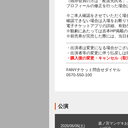
（既存会員の方は「配送先氏名」
プロフィールの修正を行った場合
※ご本人確認をさせていただく場
確認できない場合は入場をお断り
電子チケットアプリの詳細、有効
※観劇にあたっては吉本HP掲載の
※前売券が完売した際には、当日
・出演者は変更になる場合がござ
・出演者等の変更に伴う払戻しは
・購入後の変更・キャンセル（取
FANYチケット問合せダイヤル
0570-550-100
公演
森ノ宮マンゲキお
2026/06/06(土)