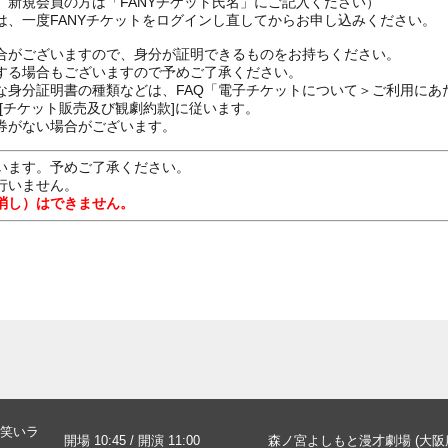
、新規会員の方は「FANYチケット氏名」にご記入ください）
は、一度FANYチケットをログインし直してからお申し込みください
合がございますので、身分が証明できるものをお持ちください。
する場合もございますので予めご了承ください。
な身分証明書の種類などは、FAQ「電子チケットについて＞ご利用にあ
[チケット販売及び観劇約款]に従います。
券がない場合がございます。
います。予めご了承ください。
行いません。
消し）はできません。
笑いラ
開場 10:45 / 開演 11:00
森ノ宮よしもと漫才劇場 (大阪