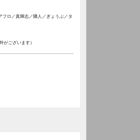
アフロ／真輝志／隣人／ぎょうぶ／タ
外がございます）