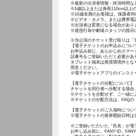
※最新の出演者情報・終演時間な
※5歳以上または身長110cm以
※16歳未満のお客様は、保護者同
※ビデオ・カメラ、または携帯電
※出演者は変更になる場合があり
※迷惑行為や劇場スタッフの指示
※当公演のチケット受け取りは「
【電子チケットのお申込みについ
お申込み前に、あらかじめスマー
話番号をご登録いただく必要があ
タブレット端末は推奨環境外とな
用意ください。
※電子チケットアプリのインスト
【電子チケットの分配について】
チケットを同行者へ分配する場合
※チケットを分配せず、ご一緒に
※チケットの分配方法は、FAQ
【電子チケットのご入場時につい
※電子チケットの発券開始日時は公
※ご登録いただいた「氏名」が電
お申し込み前に、FANY ID、