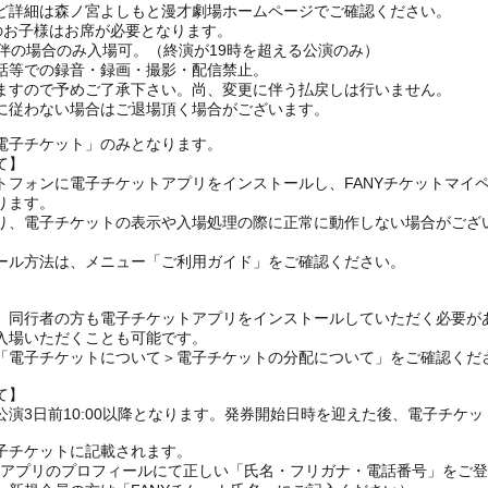
ど詳細は森ノ宮よしもと漫才劇場ホームページでご確認ください。
上のお子様はお席が必要となります。
伴の場合のみ入場可。（終演が19時を超える公演のみ）
話等での録音・録画・撮影・配信禁止。
ますので予めご了承下さい。尚、変更に伴う払戻しは行いません。
に従わない場合はご退場頂く場合がございます。
電子チケット」のみとなります。
て】
トフォンに電子チケットアプリをインストールし、FANYチケットマイ
ります。
り、電子チケットの表示や入場処理の際に正常に動作しない場合がござ
ール方法は、メニュー「ご利用ガイド」をご確認ください。
、同行者の方も電子チケットアプリをインストールしていただく必要が
入場いただくことも可能です。
の「電子チケットについて＞電子チケットの分配について」をご確認くだ
て】
演3日前10:00以降となります。発券開始日時を迎えた後、電子チケ
子チケットに記載されます。
FANYアプリのプロフィールにて正しい「氏名・フリガナ・電話番号」を