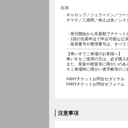
出演
ギャロップ／ジェラードン／ツー
チマチ／三遊間／例えば炎／シス
・受付開始から先着順でチケット
・1回の先着申込で申込可能な公
・座席番号や整理番号は、すべて
【車いすでご来場のお客様へ】
車いすをご使用の方は、必ず購入
また、視覚や聴覚等に障がいのあ
※ご来場時に障がい者手帳等のご
FANYチケットお問合せダイヤル 05
FANYチケットお問合せフォー
注意事項