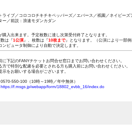
トライブ／コロコロチキチキペッパーズ／エバース／祇園／ネイビーズ
ター／前説：浪速モダンカダン
が購入出来ます。予定枚数に達し次第受付終了となります。
演数は『
1公演
』、枚数は『
10枚まで
』となります。（公演により一部例
コンピュータ制御により自動で決定します。
前に下記のFANYチケットお問合せ窓口までお問い合わせください。
る方で特別な配慮を必要とされる方も購入前にお問い合わせください。
提示をお願いする場合がございます。
70-550-100（10時～19時／年中無休）
ム
https://f.msgs.jp/webapp/form/18802_evbb_16/index.do