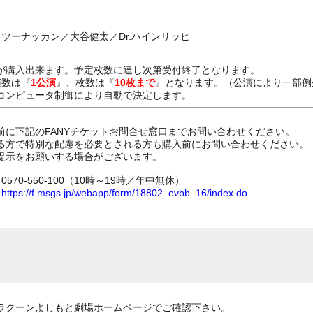
／ツーナッカン／大谷健太／Dr.ハインリッヒ
が購入出来ます。予定枚数に達し次第受付終了となります。
演数は『
1公演
』、枚数は『
10枚まで
』となります。（公演により一部例
コンピュータ制御により自動で決定します。
前に下記のFANYチケットお問合せ窓口までお問い合わせください。
る方で特別な配慮を必要とされる方も購入前にお問い合わせください。
提示をお願いする場合がございます。
70-550-100（10時～19時／年中無休）
ム
https://f.msgs.jp/webapp/form/18802_evbb_16/index.do
ラクーンよしもと劇場ホームページでご確認下さい。