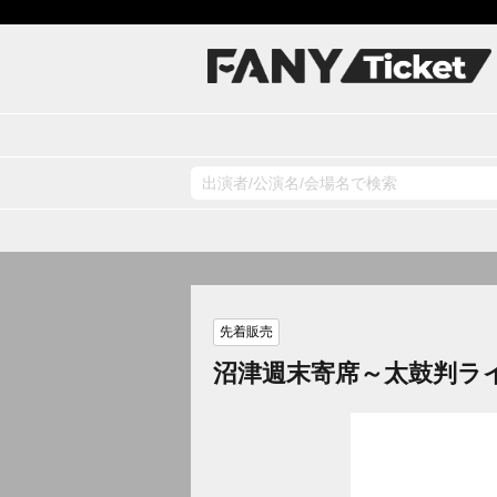
先着販売
沼津週末寄席～太鼓判ラ