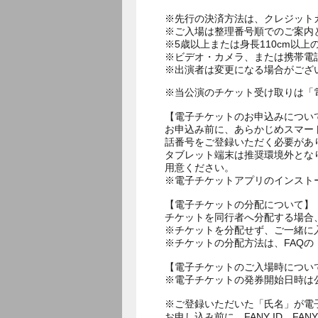
※先行の決済方法は、クレジット
※ご入場は整理番号順でのご案内
※5歳以上または身長110cm以
※ビデオ・カメラ、または携帯電
※当公演のチケット受け取りは「
【電子チケットのお申込みについ
お申込み前に、あらかじめスマー
話番号をご登録いただく必要があ
タブレット端末は推奨環境外とな
用意ください。
※電子チケットアプリのインスト
【電子チケットの分配について】
チケットを同行者へ分配する場合
※チケットを分配せず、ご一緒に
※チケットの分配方法は、FAQ
【電子チケットのご入場時につい
※電子チケットの発券開始日時は公
※ご登録いただいた「氏名」が電
お申し込み前に、FANY ID、