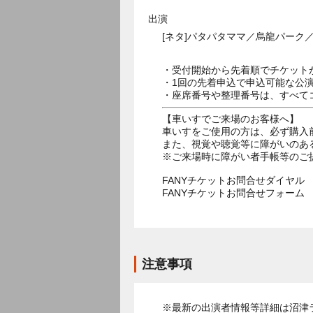
出演
[ネタ]パタパタママ／烏龍パーク
・受付開始から先着順でチケット
・1回の先着申込で申込可能な公
・座席番号や整理番号は、すべて
【車いすでご来場のお客様へ】
車いすをご使用の方は、必ず購入
また、視覚や聴覚等に障がいのあ
※ご来場時に障がい者手帳等のご
FANYチケットお問合せダイヤル 05
FANYチケットお問合せフォー
注意事項
※最新の出演者情報等詳細は沼津