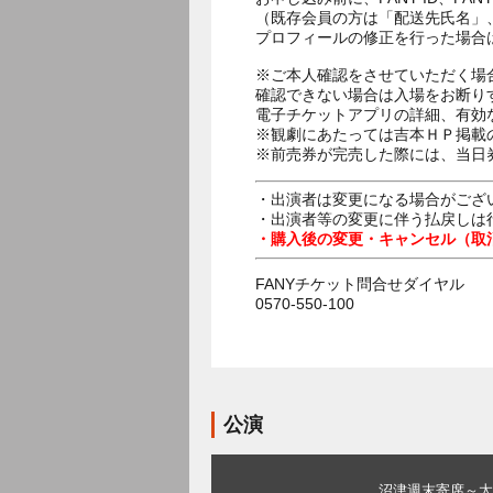
（既存会員の方は「配送先氏名」
プロフィールの修正を行った場合
※ご本人確認をさせていただく場
確認できない場合は入場をお断り
電子チケットアプリの詳細、有効
※観劇にあたっては吉本ＨＰ掲載の
※前売券が完売した際には、当日
・出演者は変更になる場合がござ
・出演者等の変更に伴う払戻しは
・購入後の変更・キャンセル（取
FANYチケット問合せダイヤル
0570-550-100
公演
沼津週末寄席～太