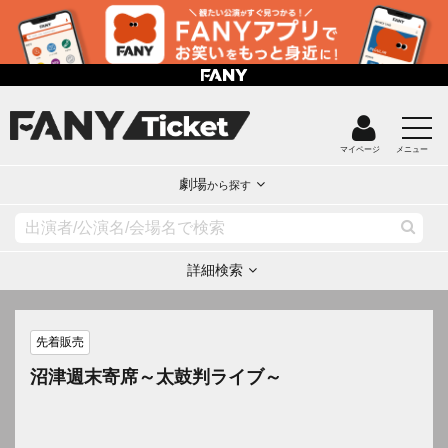
マイページ
メニュー
劇場
から探す
詳細検索
先着販売
沼津週末寄席～太鼓判ライブ～