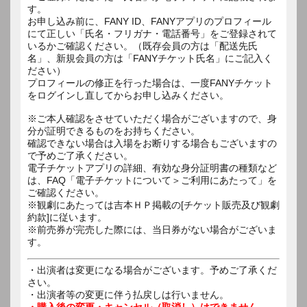
す。
お申し込み前に、FANY ID、FANYアプリのプロフィール
にて正しい「氏名・フリガナ・電話番号」をご登録されて
いるかご確認ください。（既存会員の方は「配送先氏
名」、新規会員の方は「FANYチケット氏名」にご記入く
ださい）
プロフィールの修正を行った場合は、一度FANYチケット
をログインし直してからお申し込みください。
※ご本人確認をさせていただく場合がございますので、身
分が証明できるものをお持ちください。
確認できない場合は入場をお断りする場合もございますの
で予めご了承ください。
電子チケットアプリの詳細、有効な身分証明書の種類など
は、FAQ「電子チケットについて＞ご利用にあたって」を
ご確認ください。
※観劇にあたっては吉本ＨＰ掲載の[チケット販売及び観劇
約款]に従います。
※前売券が完売した際には、当日券がない場合がございま
す。
・出演者は変更になる場合がございます。予めご了承くだ
さい。
・出演者等の変更に伴う払戻しは行いません。
・購入後の変更・キャンセル（取消し）はできません。