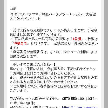
出演
[ネタ]パタパタママ／烏龍パーク／ツーナッカン／大谷健
太／Dr.ハインリッヒ
・受付開始から先着順でチケットが購入出来ます。予定枚
数に達し次第受付終了となります。
・1回の先着申込で申込可能な公演数は『
1公演
』、枚数は
『
10枚まで
』となります。（公演により一部例外がござい
ます）
・座席番号や整理番号は、すべてコンピュータ制御により
自動で決定します。
【車いすでご来場のお客様へ】
車いすをご使用の方は、必ず購入前に下記のFANYチケッ
トお問合せ窓口までお問い合わせください。
また、視覚や聴覚等に障がいのある方で特別な配慮を必要
とされる方も購入前にお問い合わせください。
※ご来場時に障がい者手帳等のご提示をお願いする場合が
ございます。
FANYチケットお問合せダイヤル 0570-550-100（10時～
19時／年中無休）
FANYチケットお問合せフォーム
https://f.msgs.jp/webap