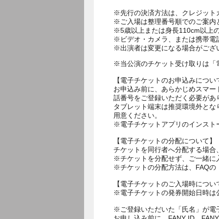
※先行の決済方法は、クレジット
※ご入場は整理番号順でのご案内
※5歳以上または身長110cm以
※ビデオ・カメラ、または携帯電
※当公演のチケット受け取りは「
【電子チケットのお申込みについ
お申込み前に、あらかじめスマー
話番号をご登録いただく必要があ
タブレット端末は推奨環境外とな
用意ください。
※電子チケットアプリのインスト
【電子チケットの分配について】
チケットを同行者へ分配する場合
※チケットを分配せず、ご一緒に
※チケットの分配方法は、FAQ
【電子チケットのご入場時につい
※電子チケットの発券開始日時は公
※ご登録いただいた「氏名」が電
お申し込み前に、FANY ID、