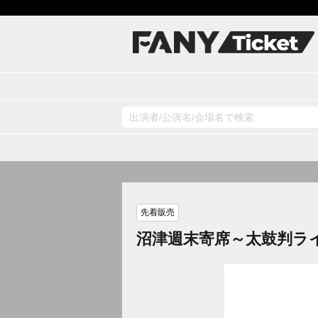
先着販売
沼津週末寄席～太鼓判ラ