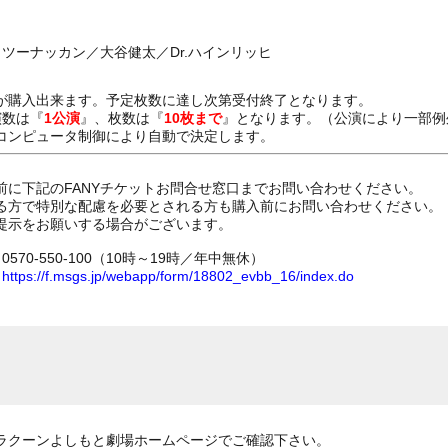
／ツーナッカン／大谷健太／Dr.ハインリッヒ
が購入出来ます。予定枚数に達し次第受付終了となります。
演数は『
1公演
』、枚数は『
10枚まで
』となります。（公演により一部例
コンピュータ制御により自動で決定します。
前に下記のFANYチケットお問合せ窓口までお問い合わせください。
る方で特別な配慮を必要とされる方も購入前にお問い合わせください。
提示をお願いする場合がございます。
70-550-100（10時～19時／年中無休）
ム
https://f.msgs.jp/webapp/form/18802_evbb_16/index.do
ラクーンよしもと劇場ホームページでご確認下さい。