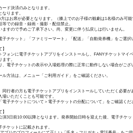
カード決済のみとなります。
となります。
上の方はお席が必要となります。（膝上でのお子様の観劇は1名様のみ可能
話等での録音・録画・撮影・配信禁止。
電子チケット」「ファミリーマート」「配送」「自動発券機」をご選択
て】
トフォンに電子チケットアプリをインストールし、FANYチケットマイ
ります。
り、電子チケットの表示や入場処理の際に正常に動作しない場合がござ
ール方法は、メニュー「ご利用ガイド」をご確認ください。
、同行者の方も電子チケットアプリをインストールしていただく必要が
入場いただくことも可能です。
の「電子チケットについて＞電子チケットの分配について」をご確認くだ
て】
演3日前10:00以降となります。発券開始日時を迎えた後、電子チケ
子チケットに記載されます。
FANYアプリのプロフィールにて正しい「氏名・フリガナ・電話番号」を