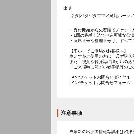
出演
[ネタ]パタパタママ／烏龍パーク
・受付開始から先着順でチケット
・1回の先着申込で申込可能な公
・座席番号や整理番号は、すべて
【車いすでご来場のお客様へ】
車いすをご使用の方は、必ず購入
また、視覚や聴覚等に障がいのあ
※ご来場時に障がい者手帳等のご
FANYチケットお問合せダイヤル 05
FANYチケットお問合せフォー
注意事項
※最新の出演者情報等詳細は沼津