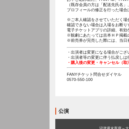
（既存会員の方は「配送先氏名」
プロフィールの修正を行った場合
※ご本人確認をさせていただく場
確認できない場合は入場をお断り
電子チケットアプリの詳細、有効
※観劇にあたっては吉本ＨＰ掲載の
※前売券が完売した際には、当日
・出演者は変更になる場合がござ
・出演者等の変更に伴う払戻しは
・購入後の変更・キャンセル（取
FANYチケット問合せダイヤル
0570-550-100
公演
沼津週末寄席～太