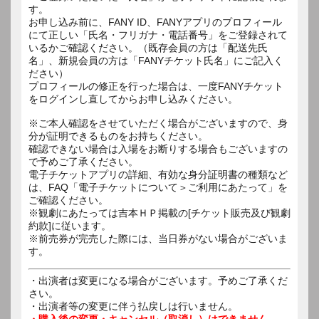
す。
お申し込み前に、FANY ID、FANYアプリのプロフィール
にて正しい「氏名・フリガナ・電話番号」をご登録されて
いるかご確認ください。（既存会員の方は「配送先氏
名」、新規会員の方は「FANYチケット氏名」にご記入く
ださい）
プロフィールの修正を行った場合は、一度FANYチケット
をログインし直してからお申し込みください。
※ご本人確認をさせていただく場合がございますので、身
分が証明できるものをお持ちください。
確認できない場合は入場をお断りする場合もございますの
で予めご了承ください。
電子チケットアプリの詳細、有効な身分証明書の種類など
は、FAQ「電子チケットについて＞ご利用にあたって」を
ご確認ください。
※観劇にあたっては吉本ＨＰ掲載の[チケット販売及び観劇
約款]に従います。
※前売券が完売した際には、当日券がない場合がございま
す。
・出演者は変更になる場合がございます。予めご了承くだ
さい。
・出演者等の変更に伴う払戻しは行いません。
・購入後の変更・キャンセル（取消し）はできません。