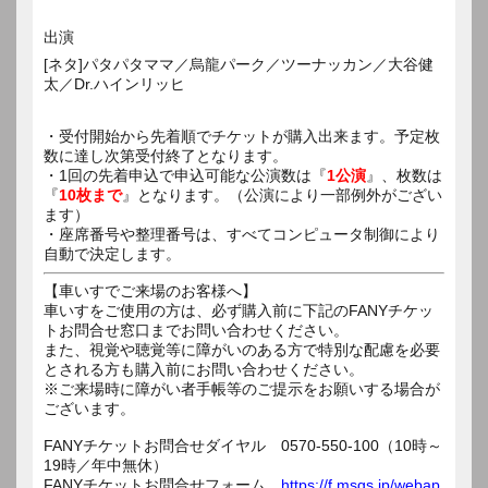
出演
[ネタ]パタパタママ／烏龍パーク／ツーナッカン／大谷健
太／Dr.ハインリッヒ
・受付開始から先着順でチケットが購入出来ます。予定枚
数に達し次第受付終了となります。
・1回の先着申込で申込可能な公演数は『
1公演
』、枚数は
『
10枚まで
』となります。（公演により一部例外がござい
ます）
・座席番号や整理番号は、すべてコンピュータ制御により
自動で決定します。
【車いすでご来場のお客様へ】
車いすをご使用の方は、必ず購入前に下記のFANYチケッ
トお問合せ窓口までお問い合わせください。
また、視覚や聴覚等に障がいのある方で特別な配慮を必要
とされる方も購入前にお問い合わせください。
※ご来場時に障がい者手帳等のご提示をお願いする場合が
ございます。
FANYチケットお問合せダイヤル 0570-550-100（10時～
19時／年中無休）
FANYチケットお問合せフォーム
https://f.msgs.jp/webap