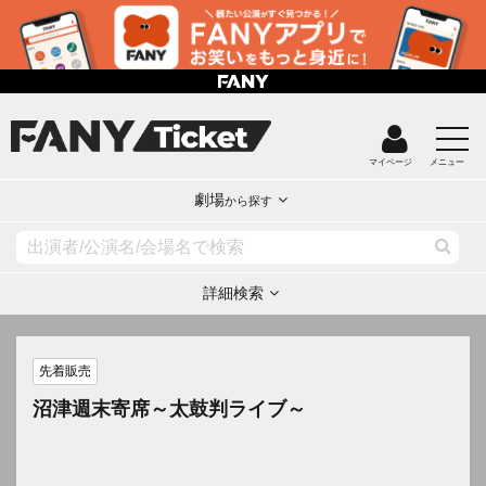
マイページ
メニュー
劇場
から探す
詳細検索
先着販売
沼津週末寄席～太鼓判ライブ～