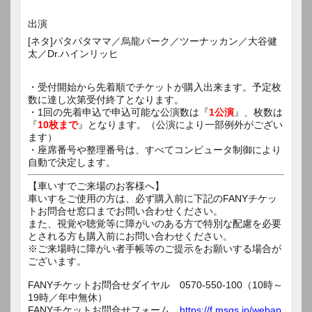
出演
[ネタ]パタパタママ／烏龍パーク／ツーナッカン／大谷健
太／Dr.ハインリッヒ
・受付開始から先着順でチケットが購入出来ます。予定枚
数に達し次第受付終了となります。
・1回の先着申込で申込可能な公演数は『
1公演
』、枚数は
『
10枚まで
』となります。（公演により一部例外がござい
ます）
・座席番号や整理番号は、すべてコンピュータ制御により
自動で決定します。
【車いすでご来場のお客様へ】
車いすをご使用の方は、必ず購入前に下記のFANYチケッ
トお問合せ窓口までお問い合わせください。
また、視覚や聴覚等に障がいのある方で特別な配慮を必要
とされる方も購入前にお問い合わせください。
※ご来場時に障がい者手帳等のご提示をお願いする場合が
ございます。
FANYチケットお問合せダイヤル 0570-550-100（10時～
19時／年中無休）
FANYチケットお問合せフォーム
https://f.msgs.jp/webap