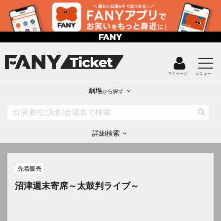
マイページ
メニュー
劇場
から探す
詳細検索
先着販売
沼津週末寄席～太鼓判ライブ～