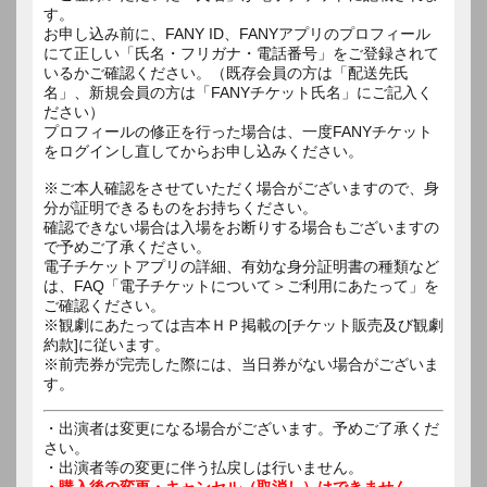
す。
お申し込み前に、FANY ID、FANYアプリのプロフィール
にて正しい「氏名・フリガナ・電話番号」をご登録されて
いるかご確認ください。（既存会員の方は「配送先氏
名」、新規会員の方は「FANYチケット氏名」にご記入く
ださい）
プロフィールの修正を行った場合は、一度FANYチケット
をログインし直してからお申し込みください。
※ご本人確認をさせていただく場合がございますので、身
分が証明できるものをお持ちください。
確認できない場合は入場をお断りする場合もございますの
で予めご了承ください。
電子チケットアプリの詳細、有効な身分証明書の種類など
は、FAQ「電子チケットについて＞ご利用にあたって」を
ご確認ください。
※観劇にあたっては吉本ＨＰ掲載の[チケット販売及び観劇
約款]に従います。
※前売券が完売した際には、当日券がない場合がございま
す。
・出演者は変更になる場合がございます。予めご了承くだ
さい。
・出演者等の変更に伴う払戻しは行いません。
・購入後の変更・キャンセル（取消し）はできません。