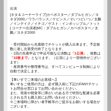
出演
[ネタ＆コーナーライブ]カベポスター／ダブルヒガシ／ヨ
ネダ2000／ワラバランス／ケビンス／そいつどいつ／太鵬
／インテイク／イチゴ／ゲスト：インポッシブル／トット
[ コーナー出演者]MC：ダブルヒガシ／カベポスター／太
鵬／ヨネダ2000
・受付開始から先着順でチケットが購入出来ます。予定枚
数に達し次第受付終了となります。
・1回の先着申込で申込可能な公演数は『
1公演
』、枚数は
『
10枚まで
』となります。（公演により一部例外がござい
ます）
・座席番号や整理番号は、すべてコンピュータ制御により
自動で決定します。
【車いすでご来場のお客様へ】
車いすをご使用の方は、必ず購入前に下記のFANYチケッ
トお問合せ窓口までお問い合わせください。
また、視覚や聴覚等に障がいのある方で特別な配慮を必要
とされる方も購入前にお問い合わせください。
※ご来場時に障がい者手帳等のご提示をお願いする場合が
ございます。