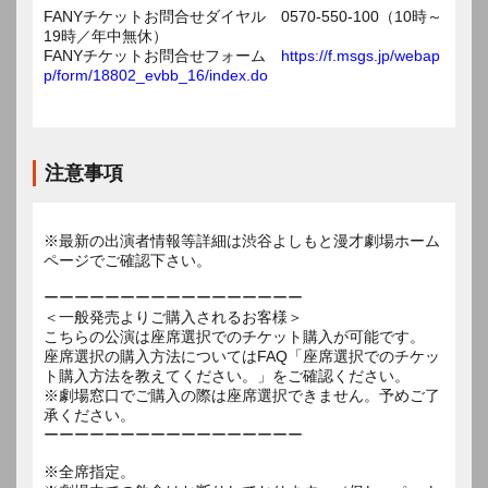
FANYチケットお問合せダイヤル 0570-550-100（10時～
19時／年中無休）
FANYチケットお問合せフォーム
https://f.msgs.jp/webap
p/form/18802_evbb_16/index.do
注意事項
※最新の出演者情報等詳細は渋谷よしもと漫才劇場ホーム
ページでご確認下さい。
ーーーーーーーーーーーーーーーーー
＜一般発売よりご購入されるお客様＞
こちらの公演は座席選択でのチケット購入が可能です。
座席選択の購入方法についてはFAQ「座席選択でのチケッ
ト購入方法を教えてください。」をご確認ください。
※劇場窓口でご購入の際は座席選択できません。予めご了
承ください。
ーーーーーーーーーーーーーーーーー
※全席指定。