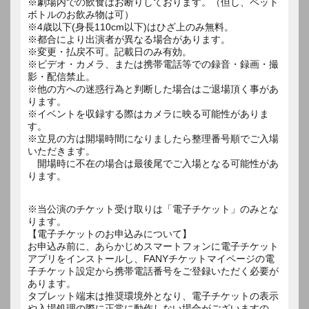
※劇場内での飲食はお断りしております。（但し、ペット
ボトルのお飲み物は可）
※4歳以下(身長110cm以下)はひざ上のみ無料。
※都合により出演者が異なる場合があります。
※変更・払戻不可。記載日のみ有効。
※ビデオ・カメラ、または携帯電話等での録音・録画・撮
影・配信禁止。
※他の方への迷惑行為と判断した場合はご退場頂く事があ
ります。
※イベントを収録する際はカメラに映る可能性がありま
す。
※立見の方は開場時間になりましたら整理番号順でご入場
いただきます。
開場時に不在の場合は最後尾でご入場となる可能性があ
ります。
※当公演のチケット受け取りは「電子チケット」のみとな
ります。
【電子チケットのお申込みについて】
お申込み前に、あらかじめスマートフォンに電子チケット
アプリをインストールし、FANYチケットマイページの電
子チケット設定から携帯電話番号をご登録いただく必要が
あります。
タブレット端末は推奨環境外となり、電子チケットの表示
や入場処理の際に正常に動作しない場合がございますの