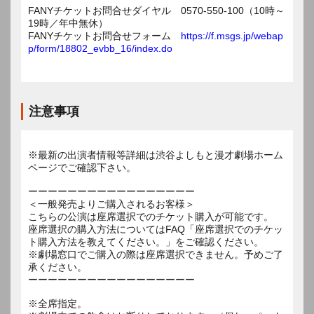
FANYチケットお問合せダイヤル 0570-550-100（10時～
19時／年中無休）
FANYチケットお問合せフォーム
https://f.msgs.jp/webap
p/form/18802_evbb_16/index.do
注意事項
※最新の出演者情報等詳細は渋谷よしもと漫才劇場ホーム
ページでご確認下さい。
ーーーーーーーーーーーーーーーーー
＜一般発売よりご購入されるお客様＞
こちらの公演は座席選択でのチケット購入が可能です。
座席選択の購入方法についてはFAQ「座席選択でのチケッ
ト購入方法を教えてください。」をご確認ください。
※劇場窓口でご購入の際は座席選択できません。予めご了
承ください。
ーーーーーーーーーーーーーーーーー
※全席指定。