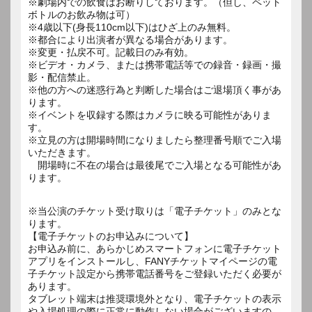
※劇場内での飲食はお断りしております。（但し、ペット
ボトルのお飲み物は可）
※4歳以下(身長110cm以下)はひざ上のみ無料。
※都合により出演者が異なる場合があります。
※変更・払戻不可。記載日のみ有効。
※ビデオ・カメラ、または携帯電話等での録音・録画・撮
影・配信禁止。
※他の方への迷惑行為と判断した場合はご退場頂く事があ
ります。
※イベントを収録する際はカメラに映る可能性がありま
す。
※立見の方は開場時間になりましたら整理番号順でご入場
いただきます。
開場時に不在の場合は最後尾でご入場となる可能性があ
ります。
※当公演のチケット受け取りは「電子チケット」のみとな
ります。
【電子チケットのお申込みについて】
お申込み前に、あらかじめスマートフォンに電子チケット
アプリをインストールし、FANYチケットマイページの電
子チケット設定から携帯電話番号をご登録いただく必要が
あります。
タブレット端末は推奨環境外となり、電子チケットの表示
や入場処理の際に正常に動作しない場合がございますの