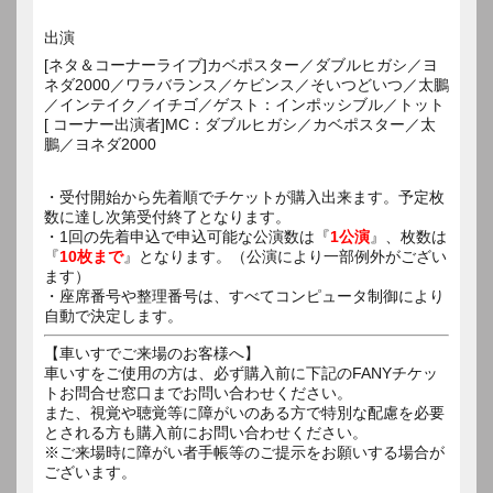
出演
[ネタ＆コーナーライブ]カベポスター／ダブルヒガシ／ヨ
ネダ2000／ワラバランス／ケビンス／そいつどいつ／太鵬
／インテイク／イチゴ／ゲスト：インポッシブル／トット
[ コーナー出演者]MC：ダブルヒガシ／カベポスター／太
鵬／ヨネダ2000
・受付開始から先着順でチケットが購入出来ます。予定枚
数に達し次第受付終了となります。
・1回の先着申込で申込可能な公演数は『
1公演
』、枚数は
『
10枚まで
』となります。（公演により一部例外がござい
ます）
・座席番号や整理番号は、すべてコンピュータ制御により
自動で決定します。
【車いすでご来場のお客様へ】
車いすをご使用の方は、必ず購入前に下記のFANYチケッ
トお問合せ窓口までお問い合わせください。
また、視覚や聴覚等に障がいのある方で特別な配慮を必要
とされる方も購入前にお問い合わせください。
※ご来場時に障がい者手帳等のご提示をお願いする場合が
ございます。