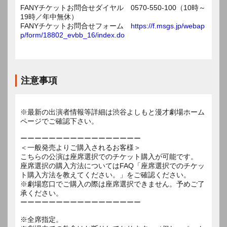
FANYチケットお問合せダイヤル 0570-550-100（10時～
19時／年中無休）
FANYチケットお問合せフォーム
https://f.msgs.jp/webap
p/form/18802_evbb_16/index.do
注意事項
※最新の出演者情報等詳細は渋谷よしもと漫才劇場ホーム
ページでご確認下さい。
ーーーーーーーーーーーーーーーーー
＜一般発売よりご購入されるお客様＞
こちらの公演は座席選択でのチケット購入が可能です。
座席選択の購入方法についてはFAQ「座席選択でのチケッ
ト購入方法を教えてください。」をご確認ください。
※劇場窓口でご購入の際は座席選択できません。予めご了
承ください。
ーーーーーーーーーーーーーーーーー
※全席指定。