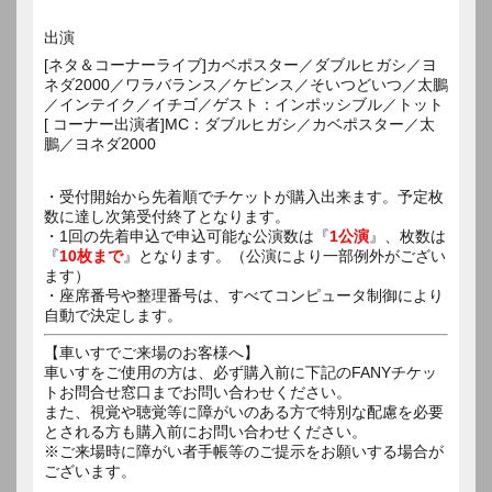
出演
[ネタ＆コーナーライブ]カベポスター／ダブルヒガシ／ヨ
ネダ2000／ワラバランス／ケビンス／そいつどいつ／太鵬
／インテイク／イチゴ／ゲスト：インポッシブル／トット
[ コーナー出演者]MC：ダブルヒガシ／カベポスター／太
鵬／ヨネダ2000
・受付開始から先着順でチケットが購入出来ます。予定枚
数に達し次第受付終了となります。
・1回の先着申込で申込可能な公演数は『
1公演
』、枚数は
『
10枚まで
』となります。（公演により一部例外がござい
ます）
・座席番号や整理番号は、すべてコンピュータ制御により
自動で決定します。
【車いすでご来場のお客様へ】
車いすをご使用の方は、必ず購入前に下記のFANYチケッ
トお問合せ窓口までお問い合わせください。
また、視覚や聴覚等に障がいのある方で特別な配慮を必要
とされる方も購入前にお問い合わせください。
※ご来場時に障がい者手帳等のご提示をお願いする場合が
ございます。