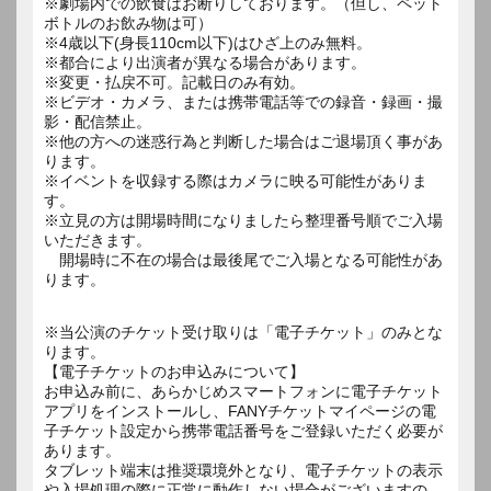
※劇場内での飲食はお断りしております。（但し、ペット
ボトルのお飲み物は可）
※4歳以下(身長110cm以下)はひざ上のみ無料。
※都合により出演者が異なる場合があります。
※変更・払戻不可。記載日のみ有効。
※ビデオ・カメラ、または携帯電話等での録音・録画・撮
影・配信禁止。
※他の方への迷惑行為と判断した場合はご退場頂く事があ
ります。
※イベントを収録する際はカメラに映る可能性がありま
す。
※立見の方は開場時間になりましたら整理番号順でご入場
いただきます。
開場時に不在の場合は最後尾でご入場となる可能性があ
ります。
※当公演のチケット受け取りは「電子チケット」のみとな
ります。
【電子チケットのお申込みについて】
お申込み前に、あらかじめスマートフォンに電子チケット
アプリをインストールし、FANYチケットマイページの電
子チケット設定から携帯電話番号をご登録いただく必要が
あります。
タブレット端末は推奨環境外となり、電子チケットの表示
や入場処理の際に正常に動作しない場合がございますの