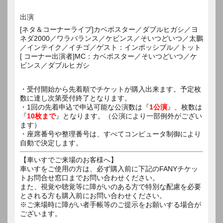
出演
[ネタ＆コーナーライブ]カベポスター／ダブルヒガシ／ヨ
ネダ2000／ワラバランス／ケビンス／そいつどいつ／太鵬
／インテイク／イチゴ／ゲスト：インポッシブル／トット
[ コーナー出演者]MC：カベポスター／そいつどいつ／ケ
ビンス／ダブルヒガシ
・受付開始から先着順でチケットが購入出来ます。予定枚
数に達し次第受付終了となります。
・1回の先着申込で申込可能な公演数は『
1公演
』、枚数は
『
10枚まで
』となります。（公演により一部例外がござい
ます）
・座席番号や整理番号は、すべてコンピュータ制御により
自動で決定します。
【車いすでご来場のお客様へ】
車いすをご使用の方は、必ず購入前に下記のFANYチケッ
トお問合せ窓口までお問い合わせください。
また、視覚や聴覚等に障がいのある方で特別な配慮を必要
とされる方も購入前にお問い合わせください。
※ご来場時に障がい者手帳等のご提示をお願いする場合が
ございます。