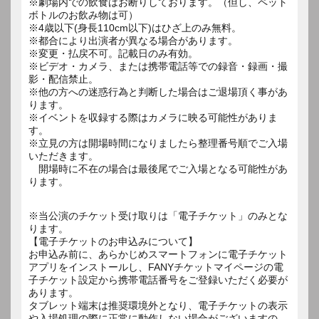
※劇場内での飲食はお断りしております。（但し、ペット
ボトルのお飲み物は可）
※4歳以下(身長110cm以下)はひざ上のみ無料。
※都合により出演者が異なる場合があります。
※変更・払戻不可。記載日のみ有効。
※ビデオ・カメラ、または携帯電話等での録音・録画・撮
影・配信禁止。
※他の方への迷惑行為と判断した場合はご退場頂く事があ
ります。
※イベントを収録する際はカメラに映る可能性がありま
す。
※立見の方は開場時間になりましたら整理番号順でご入場
いただきます。
開場時に不在の場合は最後尾でご入場となる可能性があ
ります。
※当公演のチケット受け取りは「電子チケット」のみとな
ります。
【電子チケットのお申込みについて】
お申込み前に、あらかじめスマートフォンに電子チケット
アプリをインストールし、FANYチケットマイページの電
子チケット設定から携帯電話番号をご登録いただく必要が
あります。
タブレット端末は推奨環境外となり、電子チケットの表示
や入場処理の際に正常に動作しない場合がございますの