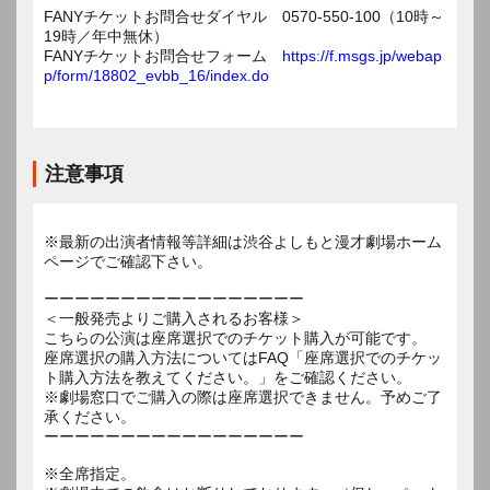
FANYチケットお問合せダイヤル 0570-550-100（10時～
19時／年中無休）
FANYチケットお問合せフォーム
https://f.msgs.jp/webap
p/form/18802_evbb_16/index.do
注意事項
※最新の出演者情報等詳細は渋谷よしもと漫才劇場ホーム
ページでご確認下さい。
ーーーーーーーーーーーーーーーーー
＜一般発売よりご購入されるお客様＞
こちらの公演は座席選択でのチケット購入が可能です。
座席選択の購入方法についてはFAQ「座席選択でのチケッ
ト購入方法を教えてください。」をご確認ください。
※劇場窓口でご購入の際は座席選択できません。予めご了
承ください。
ーーーーーーーーーーーーーーーーー
※全席指定。