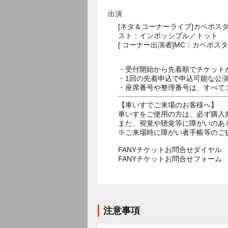
出演
[ネタ＆コーナーライブ]カベポス
スト：インポッシブル／トット
[ コーナー出演者]MC：カベポ
・受付開始から先着順でチケット
・1回の先着申込で申込可能な公
・座席番号や整理番号は、すべて
【車いすでご来場のお客様へ】
車いすをご使用の方は、必ず購入
また、視覚や聴覚等に障がいのあ
※ご来場時に障がい者手帳等のご
FANYチケットお問合せダイヤル 05
FANYチケットお問合せフォー
注意事項