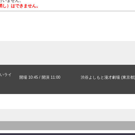
行いません。
消し）はできません。
いライ
開場 10:45 / 開演 11:00
渋谷よしもと漫才劇場 (東京都