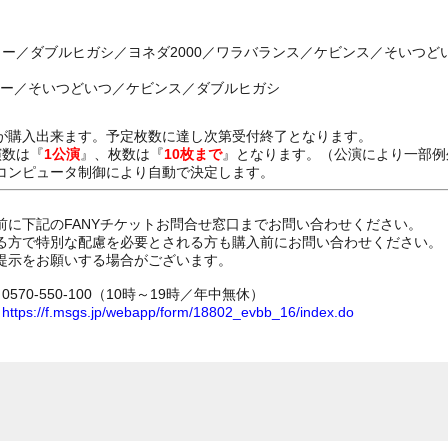
ター／ダブルヒガシ／ヨネダ2000／ワラバランス／ケビンス／そいつ
スター／そいつどいつ／ケビンス／ダブルヒガシ
が購入出来ます。予定枚数に達し次第受付終了となります。
演数は『
1公演
』、枚数は『
10枚まで
』となります。（公演により一部例
コンピュータ制御により自動で決定します。
前に下記のFANYチケットお問合せ窓口までお問い合わせください。
る方で特別な配慮を必要とされる方も購入前にお問い合わせください。
提示をお願いする場合がございます。
70-550-100（10時～19時／年中無休）
ム
https://f.msgs.jp/webapp/form/18802_evbb_16/index.do