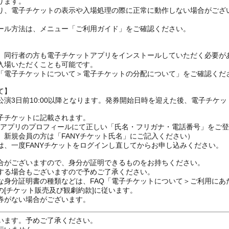
ります。
り、電子チケットの表示や入場処理の際に正常に動作しない場合がござ
ール方法は、メニュー「ご利用ガイド」をご確認ください。
、同行者の方も電子チケットアプリをインストールしていただく必要が
入場いただくことも可能です。
の「電子チケットについて＞電子チケットの分配について」をご確認くだ
て】
演3日前10:00以降となります。発券開始日時を迎えた後、電子チケ
子チケットに記載されます。
FANYアプリのプロフィールにて正しい「氏名・フリガナ・電話番号」を
、新規会員の方は「FANYチケット氏名」にご記入ください）
は、一度FANYチケットをログインし直してからお申し込みください
合がございますので、身分が証明できるものをお持ちください。
する場合もございますので予めご了承ください。
な身分証明書の種類などは、FAQ「電子チケットについて＞ご利用にあ
[チケット販売及び観劇約款]に従います。
券がない場合がございます。
います。予めご了承ください。