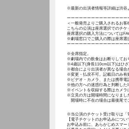
※最新の出演者情報等詳細は渋谷
ーーーーーーーーーーーーーーー
＜一般発売よりご購入されるお客
こちらの公演は座席選択でのチケ
座席選択の購入方法についてはF
※劇場窓口でご購入の際は座席選
ーーーーーーーーーーーーーーー
※全席指定。
※劇場内での飲食はお断りしてお
※4歳以下(身長110cm以下)はひ
※都合により出演者が異なる場合
※変更・払戻不可。記載日のみ有
※ビデオ・カメラ、または携帯電
※他の方への迷惑行為と判断した
※イベントを収録する際はカメラ
※立見の方は開場時間になりまし
開場時に不在の場合は最後尾で
※当公演のチケット受け取りは「
【電子チケットのお申込みについ
お申込み前に、あらかじめスマー