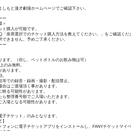
よしもと漫才劇場ホームページでご確認下さい。
ーー
様＞
ット購入が可能です。
AQ「座席選択でのチケット購入方法を教えてください。」をご確認くだ
択できません。予めご了承ください。
ーー
ります。（但し、ペットボトルのお飲み物は可）
ざ上のみ無料。
があります。
効。
話等での録音・録画・撮影・配信禁止。
場合はご退場頂く事があります。
に映る可能性があります。
たら整理番号順でご入場いただきます。
ご入場となる可能性があります。
電子チケット」のみとなります。
て】
トフォンに電子チケットアプリをインストールし、FANYチケットマイ