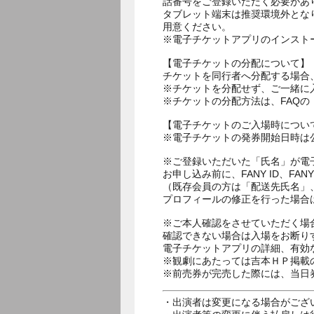
話番号をご登録いただく必要があ
タブレット端末は推奨環境外とな
用意ください。
※電子チケットアプリのインスト
【電子チケットの分配について】
チケットを同行者へ分配する場合
※チケットを分配せず、ご一緒に
※チケットの分配方法は、FAQ
【電子チケットのご入場時につい
※電子チケットの発券開始日時は公
※ご登録いただいた「氏名」が電
お申し込み前に、FANY ID、
（既存会員の方は「配送先氏名」
プロフィールの修正を行った場合
※ご本人確認をさせていただく場
確認できない場合は入場をお断り
電子チケットアプリの詳細、有効
※観劇にあたっては吉本ＨＰ掲載の
※前売券が完売した際には、当日
・出演者は変更になる場合がござ