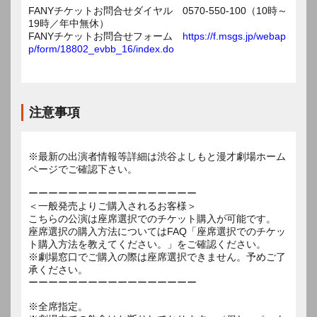
FANYチケットお問合せダイヤル 0570-550-100（10時～
19時／年中無休）
FANYチケットお問合せフォーム
https://f.msgs.jp/webap
p/form/18802_evbb_16/index.do
注意事項
※最新の出演者情報等詳細は渋谷よしもと漫才劇場ホーム
ページでご確認下さい。
ーーーーーーーーーーーーーーーーー
＜一般発売よりご購入されるお客様＞
こちらの公演は座席選択でのチケット購入が可能です。
座席選択の購入方法についてはFAQ「座席選択でのチケッ
ト購入方法を教えてください。」をご確認ください。
※劇場窓口でご購入の際は座席選択できません。予めご了
承ください。
ーーーーーーーーーーーーーーーーー
※全席指定。