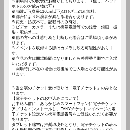
※劇場内での飲食はお断りしております。（但し、ペット
ボトルのお飲み物は可）
※4歳以下(身長110cm以下)はひざ上のみ無料。
※都合により出演者が異なる場合があります。
※変更・払戻不可。記載日のみ有効。
※ビデオ・カメラ、または携帯電話等での録音・録画・撮
影・配信禁止。
※他の方への迷惑行為と判断した場合はご退場頂く事があ
ります。
※イベントを収録する際はカメラに映る可能性がありま
す。
※立見の方は開場時間になりましたら整理番号順でご入場
いただきます。
開場時に不在の場合は最後尾でご入場となる可能性があ
ります。
※当公演のチケット受け取りは「電子チケット」のみとな
ります。
【電子チケットのお申込みについて】
お申込み前に、あらかじめスマートフォンに電子チケット
アプリをインストールし、FANYチケットマイページの電
子チケット設定から携帯電話番号をご登録いただく必要が
あります。
タブレット端末は推奨環境外となり、電子チケットの表示
や入場処理の際に正常に動作しない場合がございますの