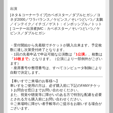
出演
[ネタ＆コーナーライブ]カベポスター／ダブルヒガシ／ヨ
ネダ2000／ワラバランス／ケビンス／そいつどいつ／太鵬
／インテイク／イチゴ／ゲスト：インポッシブル／トット
[ コーナー出演者]MC：カベポスター／そいつどいつ／ケ
ビンス／ダブルヒガシ
・受付開始から先着順でチケットが購入出来ます。予定枚
数に達し次第受付終了となります。
・1回の先着申込で申込可能な公演数は『
1公演
』、枚数は
『
10枚まで
』となります。（公演により一部例外がござい
ます）
・座席番号や整理番号は、すべてコンピュータ制御により
自動で決定します。
【車いすでご来場のお客様へ】
車いすをご使用の方は、必ず購入前に下記のFANYチケッ
トお問合せ窓口までお問い合わせください。
また、視覚や聴覚等に障がいのある方で特別な配慮を必要
とされる方も購入前にお問い合わせください。
※ご来場時に障がい者手帳等のご提示をお願いする場合が
ございます。