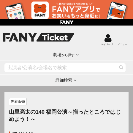
マイページ
メニュー
劇場
から探す
詳細検索
先着販売
山里亮太の140 福岡公演～揃ったところではじ
めよう！～