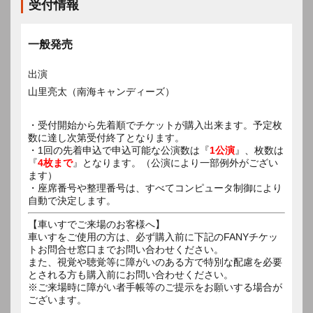
受付情報
一般発売
出演
山里亮太（南海キャンディーズ）
・受付開始から先着順でチケットが購入出来ます。予定枚
数に達し次第受付終了となります。
・1回の先着申込で申込可能な公演数は『
1公演
』、枚数は
『
4枚まで
』となります。（公演により一部例外がござい
ます）
・座席番号や整理番号は、すべてコンピュータ制御により
自動で決定します。
【車いすでご来場のお客様へ】
車いすをご使用の方は、必ず購入前に下記のFANYチケッ
トお問合せ窓口までお問い合わせください。
また、視覚や聴覚等に障がいのある方で特別な配慮を必要
とされる方も購入前にお問い合わせください。
※ご来場時に障がい者手帳等のご提示をお願いする場合が
ございます。