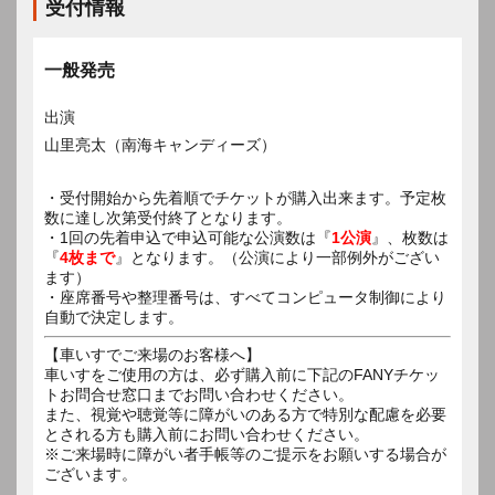
受付情報
一般発売
出演
山里亮太（南海キャンディーズ）
・受付開始から先着順でチケットが購入出来ます。予定枚
数に達し次第受付終了となります。
・1回の先着申込で申込可能な公演数は『
1公演
』、枚数は
『
4枚まで
』となります。（公演により一部例外がござい
ます）
・座席番号や整理番号は、すべてコンピュータ制御により
自動で決定します。
【車いすでご来場のお客様へ】
車いすをご使用の方は、必ず購入前に下記のFANYチケッ
トお問合せ窓口までお問い合わせください。
また、視覚や聴覚等に障がいのある方で特別な配慮を必要
とされる方も購入前にお問い合わせください。
※ご来場時に障がい者手帳等のご提示をお願いする場合が
ございます。