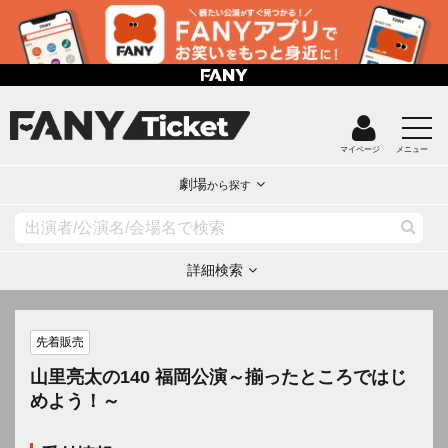
マイページ
メニュー
劇場
から探す
詳細検索
先着販売
山里亮太の140 福岡公演～揃ったところではじ
めよう！～