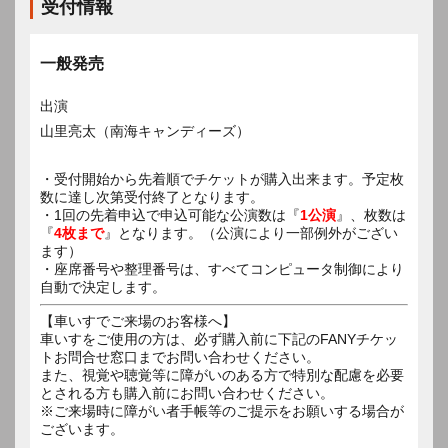
受付情報
一般発売
出演
山里亮太（南海キャンディーズ）
・受付開始から先着順でチケットが購入出来ます。予定枚
数に達し次第受付終了となります。
・1回の先着申込で申込可能な公演数は『
1公演
』、枚数は
『
4枚まで
』となります。（公演により一部例外がござい
ます）
・座席番号や整理番号は、すべてコンピュータ制御により
自動で決定します。
【車いすでご来場のお客様へ】
車いすをご使用の方は、必ず購入前に下記のFANYチケッ
トお問合せ窓口までお問い合わせください。
また、視覚や聴覚等に障がいのある方で特別な配慮を必要
とされる方も購入前にお問い合わせください。
※ご来場時に障がい者手帳等のご提示をお願いする場合が
ございます。