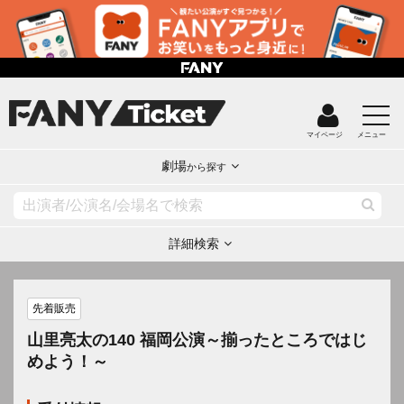
マイページ
メニュー
劇場
から探す
詳細検索
先着販売
山里亮太の140 福岡公演～揃ったところではじ
めよう！～