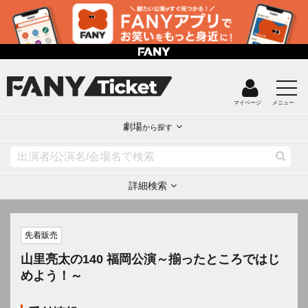
マイページ
メニュー
劇場
から探す
詳細検索
先着販売
山里亮太の140 福岡公演～揃ったところではじ
めよう！～