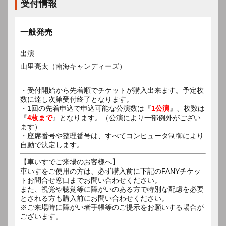
受付情報
一般発売
出演
山里亮太（南海キャンディーズ）
・受付開始から先着順でチケットが購入出来ます。予定枚
数に達し次第受付終了となります。
・1回の先着申込で申込可能な公演数は『
1公演
』、枚数は
『
4枚まで
』となります。（公演により一部例外がござい
ます）
・座席番号や整理番号は、すべてコンピュータ制御により
自動で決定します。
【車いすでご来場のお客様へ】
車いすをご使用の方は、必ず購入前に下記のFANYチケッ
トお問合せ窓口までお問い合わせください。
また、視覚や聴覚等に障がいのある方で特別な配慮を必要
とされる方も購入前にお問い合わせください。
※ご来場時に障がい者手帳等のご提示をお願いする場合が
ございます。