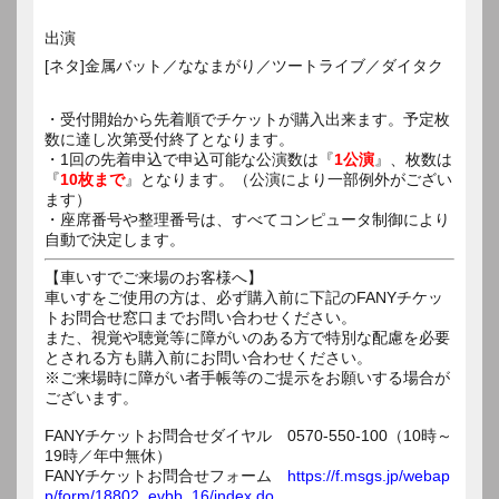
出演
[ネタ]金属バット／ななまがり／ツートライブ／ダイタク
・受付開始から先着順でチケットが購入出来ます。予定枚
数に達し次第受付終了となります。
・1回の先着申込で申込可能な公演数は『
1公演
』、枚数は
『
10枚まで
』となります。（公演により一部例外がござい
ます）
・座席番号や整理番号は、すべてコンピュータ制御により
自動で決定します。
【車いすでご来場のお客様へ】
車いすをご使用の方は、必ず購入前に下記のFANYチケッ
トお問合せ窓口までお問い合わせください。
また、視覚や聴覚等に障がいのある方で特別な配慮を必要
とされる方も購入前にお問い合わせください。
※ご来場時に障がい者手帳等のご提示をお願いする場合が
ございます。
FANYチケットお問合せダイヤル 0570-550-100（10時～
19時／年中無休）
FANYチケットお問合せフォーム
https://f.msgs.jp/webap
p/form/18802_evbb_16/index.do