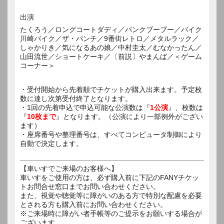
出演
たくろう／ロングコートダディ／パンクブーブー／バイク
川崎バイク／ザ・パンチ／9番街レトロ／メタルラック／
しゃかりき／気になるあの娘／中村圭太／むなかったん／
山田流世／ショートケーキ／〔前説〕やまんば／＜ゲーム
コーナー＞
・受付開始から先着順でチケットが購入出来ます。予定枚
数に達し次第受付終了となります。
・1回の先着申込で申込可能な公演数は『
1公演
』、枚数は
『
10枚まで
』となります。（公演により一部例外がござい
ます）
・座席番号や整理番号は、すべてコンピュータ制御により
自動で決定します。
【車いすでご来場のお客様へ】
車いすをご使用の方は、必ず購入前に下記のFANYチケッ
トお問合せ窓口までお問い合わせください。
また、視覚や聴覚等に障がいのある方で特別な配慮を必要
とされる方も購入前にお問い合わせください。
※ご来場時に障がい者手帳等のご提示をお願いする場合が
ございます。