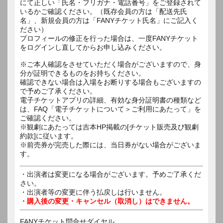
にて正しい「氏名・フリガナ・電話番号」をご登録されて
いるかご確認ください。（既存会員の方は「配送先氏
名」、新規会員の方は「FANYチケット氏名」にご記入く
ださい）
プロフィールの修正を行った場合は、一度FANYチケット
をログインし直してからお申し込みください。
※ご本人確認をさせていただく場合がございますので、身
分が証明できるものをお持ちください。
確認できない場合は入場をお断りする場合もございますの
で予めご了承ください。
電子チケットアプリの詳細、有効な身分証明書の種類など
は、FAQ「電子チケットについて＞ご利用にあたって」を
ご確認ください。
※観劇にあたっては吉本HP掲載の[チケット販売及び観劇
約款]に従います。
※前売券が完売した際には、当日券がない場合がございま
す。
・出演者は変更になる場合がございます。予めご了承くだ
さい。
・出演者等の変更に伴う払戻しは行いません。
・購入後の変更・キャンセル（取消し）はできません。
FANYチケット問合せダイヤル