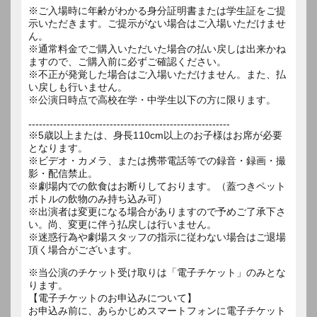
※ご入場時に年齢がわかる身分証明書または学生証をご提
示いただきます。ご提示がない場合はご入場いただけませ
ん。
※通常料金でご購入いただいた場合の払い戻しは出来かね
ますので、ご購入前に必ずご確認ください。
※不正が発覚した場合はご入場いただけません。また、払
い戻しも行いません。
※公演日時点で高校在学・中学生以下の方に限ります。
---------------------------------------------------------
※5歳以上または、身長110cm以上のお子様はお席が必要
となります。
※ビデオ・カメラ、または携帯電話等での録音・録画・撮
影・配信禁止。
※劇場内での飲食はお断りしております。（蓋つきペット
ボトルの飲物のみ持ち込み可）
※出演者は変更になる場合がありますので予めご了承下さ
い。尚、変更に伴う払戻しは行いません。
※迷惑行為や劇場スタッフの指示に従わない場合はご退場
※当公演のチケット受け取りは「電子チケット」のみとな
ります。
【電子チケットのお申込みについて】
お申込み前に、あらかじめスマートフォンに電子チケット