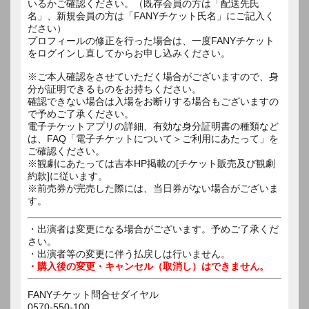
いるかご確認ください。（既存会員の方は「配送先氏
名」、新規会員の方は「FANYチケット氏名」にご記入く
ださい）
プロフィールの修正を行った場合は、一度FANYチケット
をログインし直してからお申し込みください。
※ご本人確認をさせていただく場合がございますので、身
分が証明できるものをお持ちください。
確認できない場合は入場をお断りする場合もございますの
で予めご了承ください。
電子チケットアプリの詳細、有効な身分証明書の種類など
は、FAQ「電子チケットについて＞ご利用にあたって」を
ご確認ください。
※観劇にあたっては吉本HP掲載の[チケット販売及び観劇
約款]に従います。
※前売券が完売した際には、当日券がない場合がございま
す。
・出演者は変更になる場合がございます。予めご了承くだ
さい。
・出演者等の変更に伴う払戻しは行いません。
・購入後の変更・キャンセル（取消し）はできません。
FANYチケット問合せダイヤル
0570-550-100