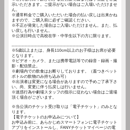
示いただきます。ご提示がない場合はご入場いただけませ
ん。
※通常料金でご購入いただいた場合の払い戻しは出来かね
ますので、ご購入前に必ずご確認ください。
※不正が発覚した場合はご入場いただけません。また、払
い戻しも行いません。
※公演日時点で高校在学・中学生以下の方に限ります。
---------------------------------------------------------
※5歳以上または、身長110cm以上のお子様はお席が必要
となります。
※ビデオ・カメラ、または携帯電話等での録音・録画・撮
影・配信禁止。
※劇場内での飲食はお断りしております。（蓋つきペット
ボトルの飲物のみ持ち込み可）
※出演者は変更になる場合がありますので予めご了承下さ
い。尚、変更に伴う払戻しは行いません。
※迷惑行為や劇場スタッフの指示に従わない場合はご退場
※当公演のチケット受け取りは「電子チケット」のみとな
ります。
【電子チケットのお申込みについて】
お申込み前に、あらかじめスマートフォンに電子チケット
アプリをインストールし、FANYチケットマイページの電