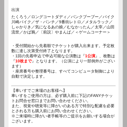
出演
たくろう／ロングコートダディ／パンクブーブー／バイク
川崎バイク／ザ・パンチ／9番街レトロ／メタルラック／
しゃかりき／気になるあの娘／むなかったん／太宰／山田
流世／かば鴉／〔前説〕やまんば／＜ゲームコーナー＞
・受付開始から先着順でチケットが購入出来ます。予定枚
数に達し次第受付終了となります。
・1回の先着申込で申込可能な公演数は『
1公演
』、枚数は
『
10枚まで
』となります。（公演により一部例外がござい
ます）
・座席番号や整理番号は、すべてコンピュータ制御により
自動で決定します。
【車いすでご来場のお客様へ】
車いすをご使用の方は、必ず購入前に下記のFANYチケッ
トお問合せ窓口までお問い合わせください。
また、視覚や聴覚等に障がいのある方で特別な配慮を必要
とされる方も購入前にお問い合わせください。
※ご来場時に障がい者手帳等のご提示をお願いする場合が
ございます。