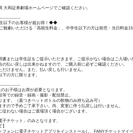
岡 大和証券劇場ホームページでご確認ください。
--------------
学生以下のお客様が超お得！◆◆
でご観劇いただける「高校生料金」、中学生以下の方は前売・当日料金1
明書または学生証をご提示いただきます。ご提示がない場合はご入場い
合の払い戻しは出来かねますので、ご購入前に必ずご確認ください。
ただけません。また、払い戻しも行いません。
以下の方に限ります。
--------------
以上のお子様はお席が必要となります。
話等での録音・録画・撮影・配信禁止。
ります。（蓋つきペットボトルの飲物のみ持ち込み可）
ますので予めご了承下さい。尚、変更に伴う払戻しは行いません。
電子チケット」のみとなります。
て】
トフォンに電子チケットアプリをインストールし、FANYチケットマイ