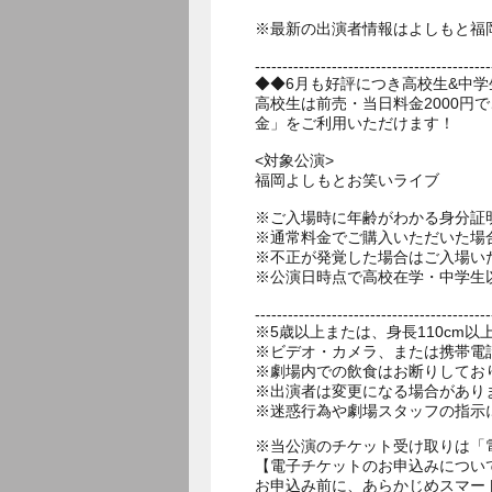
※最新の出演者情報はよしもと福
-------------------------------------------
◆◆6月も好評につき高校生&中
高校生は前売・当日料金2000円
金」をご利用いただけます！
<対象公演>
福岡よしもとお笑いライブ
※ご入場時に年齢がわかる身分証
※通常料金でご購入いただいた場
※不正が発覚した場合はご入場い
※公演日時点で高校在学・中学生
-------------------------------------------
※5歳以上または、身長110cm
※ビデオ・カメラ、または携帯電
※劇場内での飲食はお断りしてお
※出演者は変更になる場合があり
※当公演のチケット受け取りは「
【電子チケットのお申込みについ
お申込み前に、あらかじめスマー