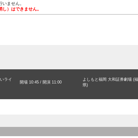
行いません。
消し）はできません。
いライ
よしもと福岡 大和証券劇場 (
開場 10:45 / 開演 11:00
県)