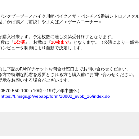
パンクブーブー／バイク川崎バイク／ザ・パンチ／9番街レトロ／メタ
世／かば鴉／〔前説〕やまんば／＜ゲームコーナー＞
が購入出来ます。予定枚数に達し次第受付終了となります。
演数は『
1公演
』、枚数は『
10枚まで
』となります。（公演により一部例
コンピュータ制御により自動で決定します。
前に下記のFANYチケットお問合せ窓口までお問い合わせください。
る方で特別な配慮を必要とされる方も購入前にお問い合わせください。
提示をお願いする場合がございます。
70-550-100（10時～19時／年中無休）
ム
https://f.msgs.jp/webapp/form/18802_evbb_16/index.do