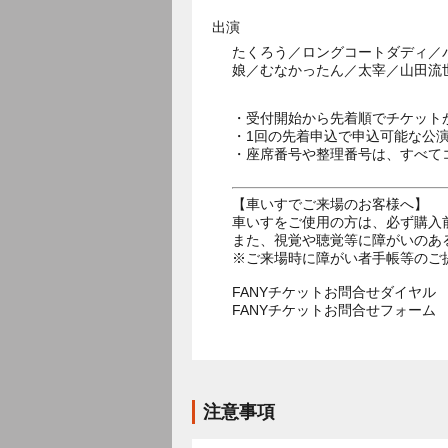
出演
たくろう／ロングコートダディ／
娘／むなかったん／太宰／山田流
・受付開始から先着順でチケット
・1回の先着申込で申込可能な公
・座席番号や整理番号は、すべて
【車いすでご来場のお客様へ】
車いすをご使用の方は、必ず購入
また、視覚や聴覚等に障がいのあ
※ご来場時に障がい者手帳等のご
FANYチケットお問合せダイヤル 05
FANYチケットお問合せフォー
注意事項