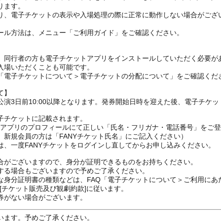
ります。
り、電子チケットの表示や入場処理の際に正常に動作しない場合がござ
ール方法は、メニュー「ご利用ガイド」をご確認ください。
、同行者の方も電子チケットアプリをインストールしていただく必要が
入場いただくことも可能です。
の「電子チケットについて＞電子チケットの分配について」をご確認くだ
て】
演3日前10:00以降となります。発券開始日時を迎えた後、電子チケ
子チケットに記載されます。
FANYアプリのプロフィールにて正しい「氏名・フリガナ・電話番号」を
、新規会員の方は「FANYチケット氏名」にご記入ください）
は、一度FANYチケットをログインし直してからお申し込みください
合がございますので、身分が証明できるものをお持ちください。
する場合もございますので予めご了承ください。
な身分証明書の種類などは、FAQ「電子チケットについて＞ご利用にあ
[チケット販売及び観劇約款]に従います。
券がない場合がございます。
います。予めご了承ください。