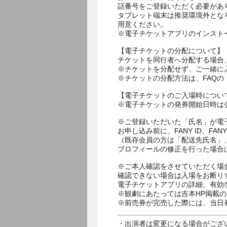
話番号をご登録いただく必要があ
タブレット端末は推奨環境外とな
用意ください。
※電子チケットアプリのインスト
【電子チケットの分配について】
チケットを同行者へ分配する場合
※チケットを分配せず、ご一緒に
※チケットの分配方法は、FAQ
【電子チケットのご入場時につい
※電子チケットの発券開始日時は公
※ご登録いただいた「氏名」が電
お申し込み前に、FANY ID、
（既存会員の方は「配送先氏名」
プロフィールの修正を行った場合
※ご本人確認をさせていただく場
確認できない場合は入場をお断り
電子チケットアプリの詳細、有効
※観劇にあたっては吉本HP掲載の
※前売券が完売した際には、当日
・出演者は変更になる場合がござ