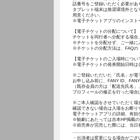
話番号をご登録いただく必要があ
タブレット端末は推奨環境外とな
用意ください。
※電子チケットアプリのインスト
【電子チケットの分配について】
チケットを同行者へ分配する場合
※チケットを分配せず、ご一緒に
※チケットの分配方法は、FAQ
【電子チケットのご入場時につい
※電子チケットの発券開始日時は公
※ご登録いただいた「氏名」が電
お申し込み前に、FANY ID、
（既存会員の方は「配送先氏名」
プロフィールの修正を行った場合
※ご本人確認をさせていただく場
確認できない場合は入場をお断り
電子チケットアプリの詳細、有効
※観劇にあたっては吉本HP掲載の
※前売券が完売した際には、当日
・出演者は変更になる場合がござ