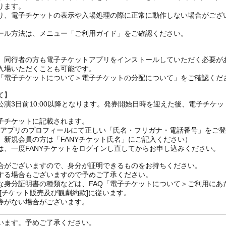
ります。
り、電子チケットの表示や入場処理の際に正常に動作しない場合がござ
ール方法は、メニュー「ご利用ガイド」をご確認ください。
、同行者の方も電子チケットアプリをインストールしていただく必要が
入場いただくことも可能です。
の「電子チケットについて＞電子チケットの分配について」をご確認くだ
て】
演3日前10:00以降となります。発券開始日時を迎えた後、電子チケ
子チケットに記載されます。
FANYアプリのプロフィールにて正しい「氏名・フリガナ・電話番号」を
、新規会員の方は「FANYチケット氏名」にご記入ください）
は、一度FANYチケットをログインし直してからお申し込みください
合がございますので、身分が証明できるものをお持ちください。
する場合もございますので予めご了承ください。
な身分証明書の種類などは、FAQ「電子チケットについて＞ご利用にあ
[チケット販売及び観劇約款]に従います。
券がない場合がございます。
います。予めご了承ください。