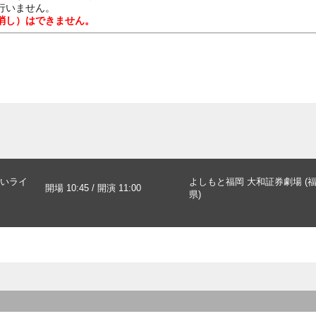
行いません。
消し）はできません。
いライ
よしもと福岡 大和証券劇場 (
開場 10:45 / 開演 11:00
県)