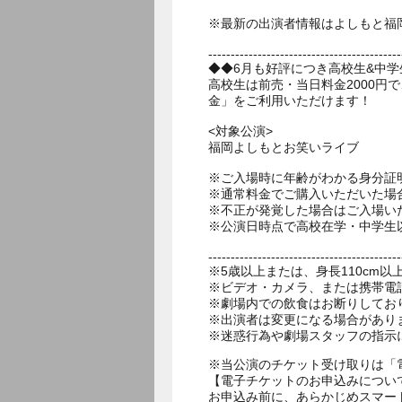
※最新の出演者情報はよしもと福
-------------------------------------------
◆◆6月も好評につき高校生&中
高校生は前売・当日料金2000円
金」をご利用いただけます！
<対象公演>
福岡よしもとお笑いライブ
※ご入場時に年齢がわかる身分証
※通常料金でご購入いただいた場
※不正が発覚した場合はご入場い
※公演日時点で高校在学・中学生
-------------------------------------------
※5歳以上または、身長110cm
※ビデオ・カメラ、または携帯電
※劇場内での飲食はお断りしてお
※出演者は変更になる場合があり
※当公演のチケット受け取りは「
【電子チケットのお申込みについ
お申込み前に、あらかじめスマー