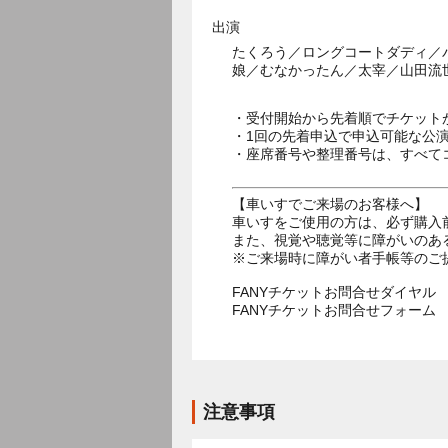
出演
たくろう／ロングコートダディ／
娘／むなかったん／太宰／山田流
・受付開始から先着順でチケット
・1回の先着申込で申込可能な公
・座席番号や整理番号は、すべて
【車いすでご来場のお客様へ】
車いすをご使用の方は、必ず購入
また、視覚や聴覚等に障がいのあ
※ご来場時に障がい者手帳等のご
FANYチケットお問合せダイヤル 05
FANYチケットお問合せフォー
注意事項