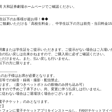
岡 大和証券劇場ホームページでご確認ください。
--------------
学生以下のお客様が超お得！◆◆
でご観劇いただける「高校生料金」、中学生以下の方は前売・当日料金1
明書または学生証をご提示いただきます。ご提示がない場合はご入場い
合の払い戻しは出来かねますので、ご購入前に必ずご確認ください。
ただけません。また、払い戻しも行いません。
以下の方に限ります。
--------------
以上のお子様はお席が必要となります。
話等での録音・録画・撮影・配信禁止。
ります。（蓋つきペットボトルの飲物のみ持ち込み可）
ますので予めご了承下さい。尚、変更に伴う払戻しは行いません。
電子チケット」のみとなります。
て】
トフォンに電子チケットアプリをインストールし、FANYチケットマイ