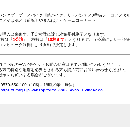
パンクブーブー／バイク川崎バイク／ザ・パンチ／9番街レトロ／メタ
世／かば鴉／〔前説〕やまんば／＜ゲームコーナー＞
が購入出来ます。予定枚数に達し次第受付終了となります。
演数は『
1公演
』、枚数は『
10枚まで
』となります。（公演により一部例
コンピュータ制御により自動で決定します。
前に下記のFANYチケットお問合せ窓口までお問い合わせください。
る方で特別な配慮を必要とされる方も購入前にお問い合わせください。
提示をお願いする場合がございます。
70-550-100（10時～19時／年中無休）
ム
https://f.msgs.jp/webapp/form/18802_evbb_16/index.do