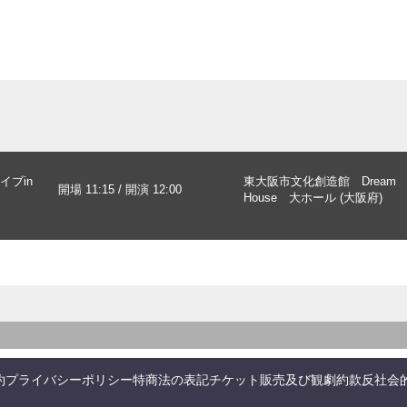
イブin
東大阪市文化創造館 Dream
開場 11:15 / 開演 12:00
House 大ホール (大阪府)
約
プライバシーポリシー
特商法の表記
チケット販売及び観劇約款
反社会