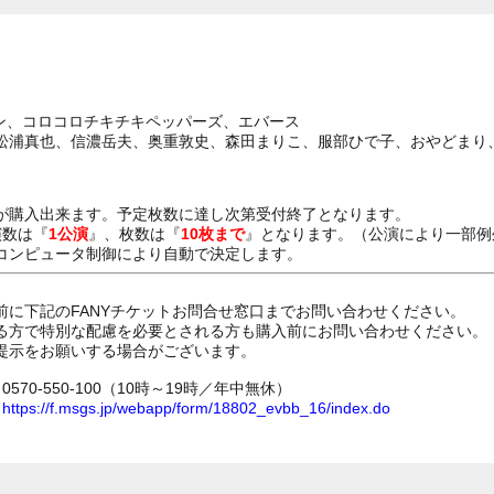
ドン、コロコロチキチキペッパーズ、エバース
松浦真也、信濃岳夫、奥重敦史、森田まりこ、服部ひで子、おやどまり
が購入出来ます。予定枚数に達し次第受付終了となります。
演数は『
1公演
』、枚数は『
10枚まで
』となります。（公演により一部例
コンピュータ制御により自動で決定します。
前に下記のFANYチケットお問合せ窓口までお問い合わせください。
る方で特別な配慮を必要とされる方も購入前にお問い合わせください。
提示をお願いする場合がございます。
70-550-100（10時～19時／年中無休）
ム
https://f.msgs.jp/webapp/form/18802_evbb_16/index.do