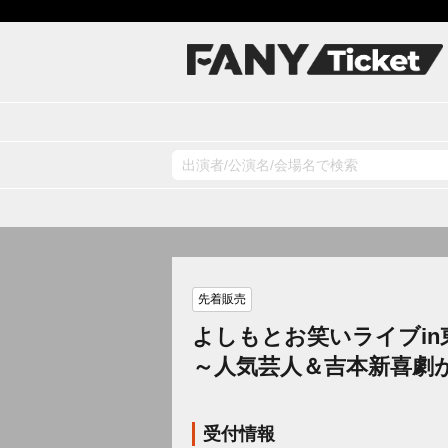
先着販売
よしもとお笑いライブin東
～人気芸人＆吉本新喜劇が
受付情報