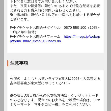
トお問合せ窓口までお問い合わせください。
また、視覚や聴覚等に障がいのある方で特別な配慮を必要
とされる方も購入前にお問い合わせください。
※ご来場時に障がい者手帳等のご提示をお願いする場合が
ございます。
FANYチケットお問合せダイヤル 0570-550-100（10時～
19時／年中無休）
FANYチケットお問合せフォーム
https://f.msgs.jp/webap
p/form/18802_evbb_16/index.do
注意事項
公演名：よしもとお笑いライブin東大阪2026～人気芸人＆
吉本新喜劇が東大阪にやってくるSP!～
※公演日の8日前からのお支払方法は、クレジットカード
のみとなります。現金でのお支払をご希望の場合は、ファ
ミリーマート「マルチコピー機」をご利用ください。