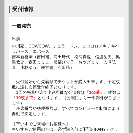
受付情報
一般発売
出演
中川家、COWCOW、ジェラードン、コロコロチキチキペ
ッパーズ、エバース
吉本新喜劇（吉田裕、島田珠代、松浦真也、信濃岳夫、奥
重敦史、森田まりこ、服部ひで子、おやどまり、入澤弘
喜、小林ゆう、咲方響、石田靖）
・受付開始から先着順でチケットが購入出来ます。予定枚
数に達し次第受付終了となります。
・1回の先着申込で申込可能な公演数は『
1公演
』、枚数は
『
10枚まで
』となります。（公演により一部例外がござい
ます）
・座席番号や整理番号は、すべてコンピュータ制御により
自動で決定します。
【車いすでご来場のお客様へ】
車いすをご使用の方は、必ず購入前に下記のFANYチケッ