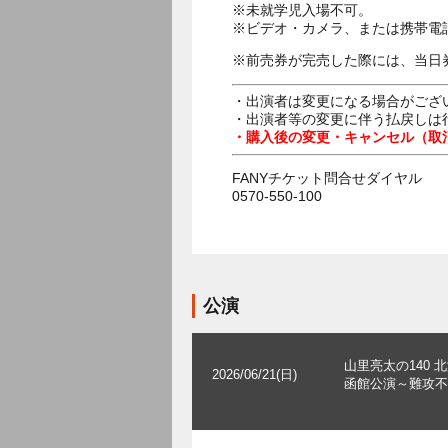
※未就学児入場不可。
※ビデオ・カメラ、または携帯電
※前売券が完売した際には、当日
・出演者は変更になる場合がござ
・出演者等の変更に伴う払戻しは
・購入後の変更・キャンセル（取
FANYチケット問合せダイヤル
0570-550-100
公演
山里亮太の140 
2026/06/21(日)
函館公演～難攻不