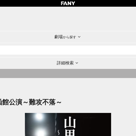
劇場
から探す
詳細検索
・函館公演～難攻不落～