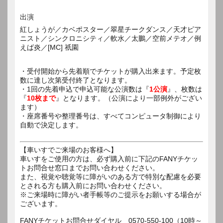
出演
紅しょうが／カベポスター／翠星チークダンス／天才ピア
ニスト／シンクロニシティ／軟水／太鵬／空前メテオ／例
えば炎／[MC] 祇園
・受付開始から先着順でチケットが購入出来ます。予定枚
数に達し次第受付終了となります。
・1回の先着申込で申込可能な公演数は『
1公演
』、枚数は
『
10枚まで
』となります。（公演により一部例外がござい
ます）
・座席番号や整理番号は、すべてコンピュータ制御により
自動で決定します。
【車いすでご来場のお客様へ】
車いすをご使用の方は、必ず購入前に下記のFANYチケッ
トお問合せ窓口までお問い合わせください。
また、視覚や聴覚等に障がいのある方で特別な配慮を必要
とされる方も購入前にお問い合わせください。
※ご来場時に障がい者手帳等のご提示をお願いする場合が
ございます。
FANYチケットお問合せダイヤル 0570-550-100（10時～