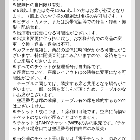
※観劇日の当日限り有効。
※5歳以上または身長110cm以上の方はお席が必要となり
ます。（膝上でのお子様の観劇は1名様のみ可能です。）
※ビデオ・カメラ、または携帯電話等での録音・録画・撮
影・配信禁止。
※出演者は変更になる可能性がございます。
※出演者変更に伴う払い戻し、お客様都合での商品の変
更・交換・返品・返金は不可。
※カフェが混雑し、商品の提供に時間がかかる可能性がご
ざいます。特に開演直前はこみ合いますので、余裕をもっ
てご来場くださいませ。
※すべてのチケットが整理番号付自由席です。
※座席について、座席レイアウトは公演毎に変更になる可
能性がございます。
テーブルに関しては、隣接する席と共用となる場合がご
ざいます。一部、公演を楽しんで頂くため、テーブルのな
いお席がございます。
整理番号は席の確保、テーブル有の席を確約するもので
はございません。
※チケット１枚につき、１席利用可能です。空席に荷物や
チケットのない方が座ることはできません。
※チケットはFANYチケット(WEB)のみの販売です。(チケ
ット売り場窓口では整理番号付自由席のみ販売)
※当公演のチケット受け取りは「電子チケット」のみとな