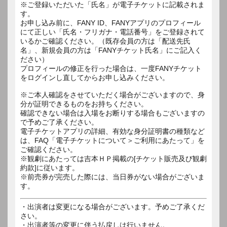
※ご登録いただいた「氏名」が電子チケットに記載されま
す。
お申し込み前に、FANY ID、FANYアプリのプロフィール
にて正しい「氏名・フリガナ・電話番号」をご登録されて
いるかご確認ください。（既存会員の方は「配送先氏
名」、新規会員の方は「FANYチケット氏名」にご記入く
ださい）
プロフィールの修正を行った場合は、一度FANYチケット
をログインし直してからお申し込みください。
※ご本人確認をさせていただく場合がございますので、身
分が証明できるものをお持ちください。
確認できない場合は入場をお断りする場合もございますの
で予めご了承ください。
電子チケットアプリの詳細、有効な身分証明書の種類など
は、FAQ「電子チケットについて＞ご利用にあたって」を
ご確認ください。
※観劇にあたっては吉本ＨＰ掲載の[チケット販売及び観劇
約款]に従います。
※前売券が完売した際には、当日券がない場合がございま
す。
・出演者は変更になる場合がございます。予めご了承くだ
さい。
・出演者等の変更に伴う払戻しは行いません。