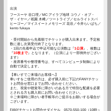
出演
フースーヤ 谷口理／MC:アイラブ地球 コウノ・オブ・
ザ・イヤー／祇園 木﨑／ツートライブ／セルライトスパ
ヒーゴー／マイスイートメモリーズ 花谷／今井らいぱち／
kento fukaya
・受付開始から先着順でチケットが購入出来ます。予定枚
数に達し次第受付終了となります。
・1回の先着申込で申込可能な公演数は『
1公演
』、枚数は
『
10枚まで
』となります。（公演により一部例外がござい
ます）
・座席番号や整理番号は、すべてコンピュータ制御により
自動で決定します。
【車いすでご来場のお客様へ】
車いすをご使用の方は、必ず購入前に下記のFANYチケッ
トお問合せ窓口までお問い合わせください。
また、視覚や聴覚等に障がいのある方で特別な配慮を必要
とされる方も購入前にお問い合わせください。
※ご来場時に障がい者手帳等のご提示をお願いする場合が
ございます。
FANYチケットお問合せダイヤル 0570-550-100（10時～