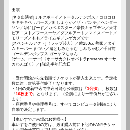
出演
[ネタ出演者]ミルクボーイ／トータルテンボス／コロコロ
チキチキペッパーズ／紅しょうが／ザ・パンチ／ヘンダー
ソン／ゆにばーす／カベポスター／豪快キャプテン／天才
ピアニスト／フースーヤ／ダブルアート／マイスイートメ
モリーズ／もも／ライムギ／シゲカズです
[スペシャルアクト]〈ラップ芸人〉／茜250cc 善家／タイ
ムキーパー まつい／鬼としみちゃむ しみちゃむ／千日前
ゴールデンポップス ガーヤマちゃん
[ゲームコーナー]〈オーサカクレオパトラpresents オーサ
カわんぱく〉／[前説]半年記念日
・受付開始から先着順でチケットが購入出来ます。予定枚
数に達し次第受付終了となります。
・1回の先着申込で申込可能な公演数は『
1公演
』、枚数は
『
10枚まで
』となります。（公演により一部例外がござい
ます）
・座席番号や整理番号は、すべてコンピュータ制御により
自動で決定します。
【車いすでご来場のお客様へ】
車いすをご使用の方は、必ず購入前に下記のFANYチケッ
トお問合せ窓口までお問い合わせください。